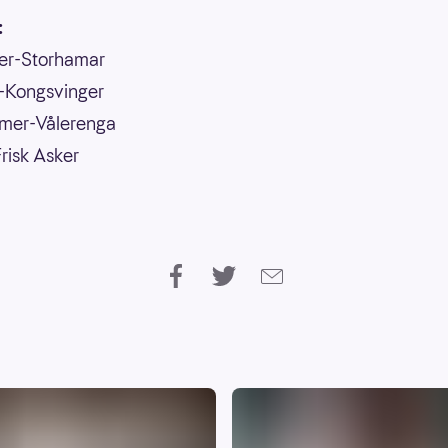
:
er-Storhamar
n-Kongsvinger
mmer-Vålerenga
risk Asker