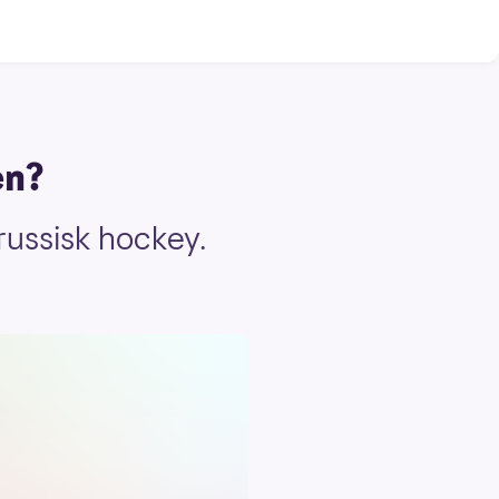
en?
russisk hockey.