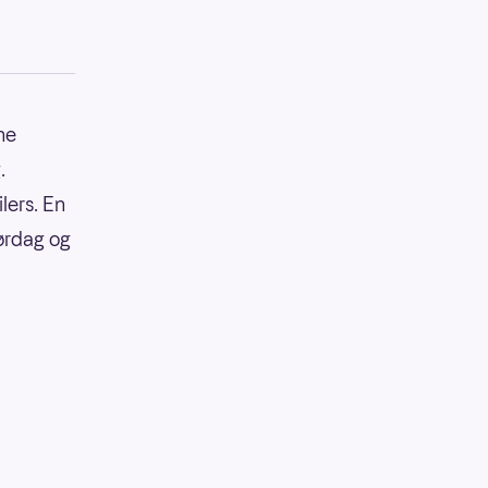
ne
.
lers. En
ørdag og