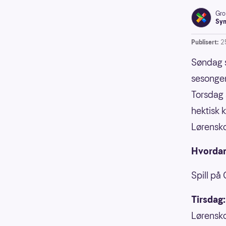
Gro
Syn
Publisert:
2
Søndag s
sesongen
Torsdag 
hektisk 
Lørensko
Hvordan
Spill på
Tirsdag:
Lørensk