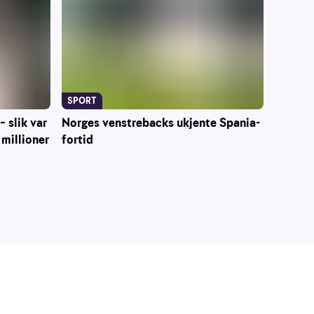
SPORT
Norges venstrebacks ukjente Spania-
– slik var
fortid
 millioner