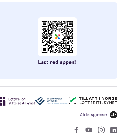
Last ned appen!
Aldersgrense
18 år
Sosiale len