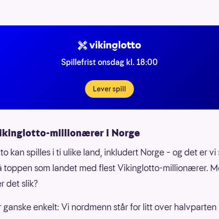
Spillefrist onsdag kl. 18:00
Lever spill
ikinglotto-millionærer i Norge
to kan spilles i ti ulike land, inkludert Norge – og det er v
å toppen som landet med flest Vikinglotto-millionærer. 
r det slik?
r ganske enkelt: Vi nordmenn står for litt over halvparten