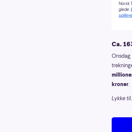
Norsk T
glede.
spilleve
Ca. 163
Onsdag 3
trekning
millione
kroner
.
Lykke til.