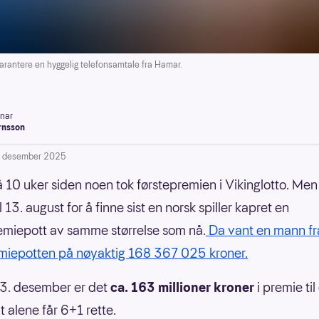
arantere en hyggelig telefonsamtale fra Hamar.
inar
rnsson
. desember 2025
å 10 uker siden noen tok førstepremien i Vikinglotto. Men
il 13. august for å finne sist en norsk spiller kapret en
emiepott av samme størrelse som nå.
Da vant en mann fr
miepotten på nøyaktig 168 367 025 kroner.
3. desember er det
ca. 163 millioner kroner
i premie ti
t alene får 6+1 rette.