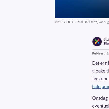
VIKINGLOTTO: Får du 6+1 rette, kan vi g
Ste
Bjø
Publisert:
3
Det er n
tilbake t
førstepr
hele pre
Onsdag 
eventuel