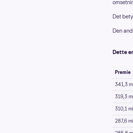
omsetnin
Det bety
Den andre
Dette er
Premie
341,3 mi
319,3 mi
310,1 mil
287,6 mil