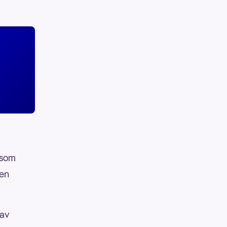
i som
Men
 av