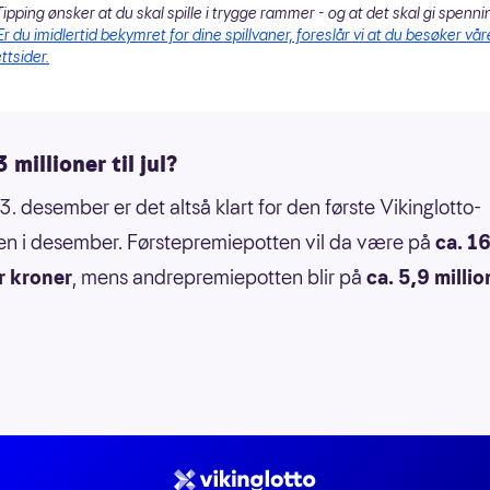
ipping ønsker at du skal spille i trygge rammer - og at det skal gi spenni
Er du imidlertid bekymret for dine spillvaner, foreslår vi at du besøker vår
ttsider.
 millioner til jul?
. desember er det altså klart for den første Vikinglotto-
en i desember. Førstepremiepotten vil da være på
ca. 1
r kroner
, mens andrepremiepotten blir på
ca. 5,9 millio