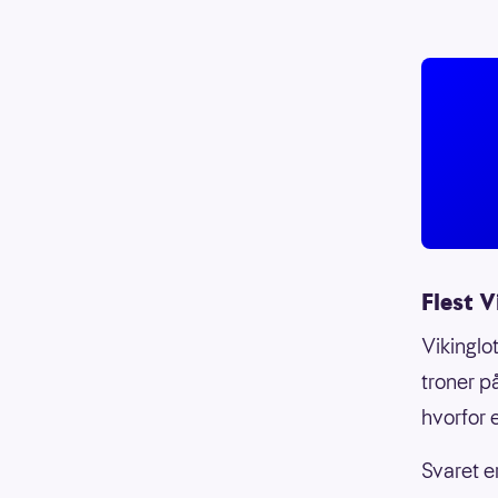
Flest V
Vikinglot
troner p
hvorfor e
Svaret e