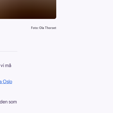
Foto: Ola Thorset
 vi må
a Oslo
l den som