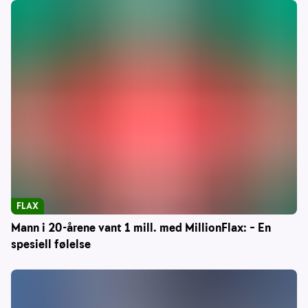
FLAX
Mann i 20-årene vant 1 mill. med MillionFlax: – En
spesiell følelse