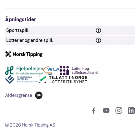
Åpningstider
Sportsspill:
--:-- - --:--
Lotterier og andre spill:
--:-- - --:--
Andre lenker
Aldersgrense
18 år
So
©
2026
Norsk Tipping AS.