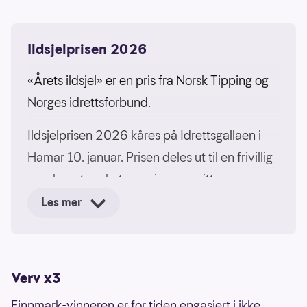
Ildsjelprisen 2026
«Årets ildsjel» er en pris fra Norsk Tipping og
Norges idrettsforbund.
Ildsjelprisen 2026 kåres på Idrettsgallaen i
Hamar 10. januar. Prisen deles ut til en frivillig
som har utmerket seg gjennom sitt
engasjement for idretten.
Les mer
I november 2025 vil tolv utvalge kretsvinnere
bli tildelt «Årets ildsjel»-pris for sin krets. De
Verv x3
tolv vinnerne vil delta på Idrettsgallaen, der
en av dem blir «Årets ildsjel 2026» for hele
Finnmark-vinneren er for tiden engasjert i ikke