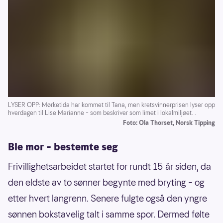
LYSER OPP: Mørketida har kommet til Tana, men kretsvinnerprisen lyser opp
hverdagen til Lise Marianne – som beskriver som limet i lokalmiljøet. .
Foto: Ola Thorset, Norsk Tipping
Ble mor – bestemte seg
Frivillighetsarbeidet startet for rundt 15 år siden, da
den eldste av to sønner begynte med bryting – og
etter hvert langrenn. Senere fulgte også den yngre
sønnen bokstavelig talt i samme spor. Dermed følte