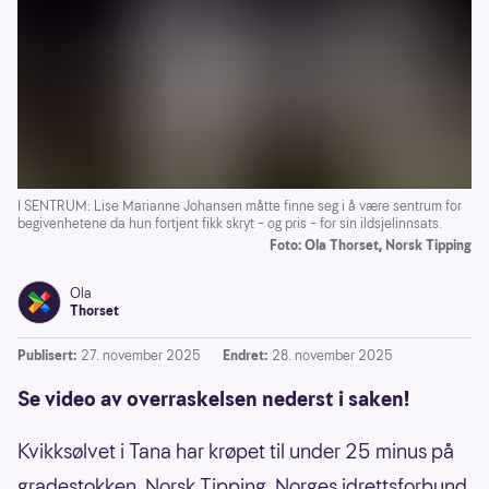
I SENTRUM: Lise Marianne Johansen måtte finne seg i å være sentrum for
begivenhetene da hun fortjent fikk skryt – og pris – for sin ildsjelinnsats.
Foto: Ola Thorset, Norsk Tipping
Ola
Thorset
Publisert:
27. november 2025
Endret:
28. november 2025
Se video av overraskelsen nederst i saken!
Kvikksølvet i Tana har krøpet til under 25 minus på
gradestokken. Norsk Tipping, Norges idrettsforbund