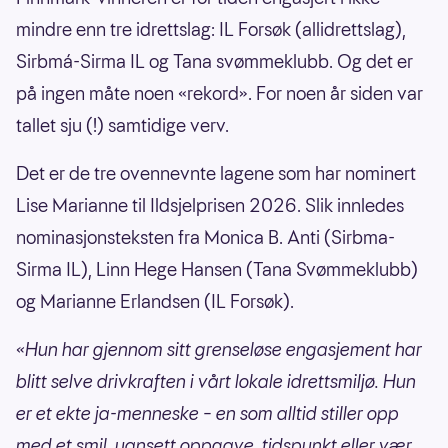
landet.
mindre enn tre idrettslag: IL Forsøk (allidrettslag),
Sirbmá-Sirma IL og Tana svømmeklubb. Og det er
Prisen er en motivasjonspris, ikke en
på ingen måte noen «rekord». For noen år siden var
hederspris.
tallet sju (!) samtidige verv.
Følgende kriterier gjelder:
Det er de tre ovennevnte lagene som har nominert
Uansett alder har vedkommende gjort en
Lise Marianne til Ildsjelprisen 2026. Slik innledes
solid frivillig/uegennyttig innsats i idretten
nominasjonsteksten fra Monica B. Anti (Sirbma-
utover det man kan forvente.
Sirma IL), Linn Hege Hansen (Tana Svømmeklubb)
og Marianne Erlandsen (IL Forsøk).
Vedkommende er ikke ansatt i klubben
der arbeidsinnsatsen og dugnadstimene
«Hun har gjennom sitt grenseløse engasjement har
legges ned.
blitt selve drivkraften i vårt lokale idrettsmiljø. Hun
Juryen for Årets ildsjel består av
er et ekte ja-menneske – en som alltid stiller opp
idrettsutøvere og idrettspresident Zaineb
med et smil, uansett oppgave, tidspunkt eller vær.