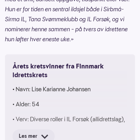
Al-Samarai. Utøverne i juryen er Kjetil
Hun er for tiden en sentral ildsjel både i Sirbmá-
André Aamodt, Sjur Røthe, Olaf Tufte,
Sirma IL, Tana Svømmeklubb og IL Forsøk, og vi
Helle Sofie Sagøy, Frode Grodås, Tiril
nominerer henne sammen – på tvers av idrettene
Eckhoff og Silje Norendal.
hun løfter hver eneste uke.»
Årets kretsvinner fra Finnmark
idrettskrets
• Navn: Lise Karianne Johansen
• Alder: 54
• Verv: Diverse roller i
IL Forsøk (allidrettslag),
Sirbmá-Sirma IL og Tana svømmeklubb, samt
Les mer
styremedlem i Tana idrettsråd.