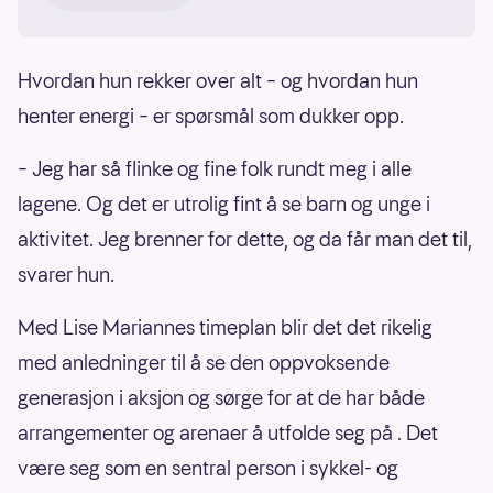
• Sivil status: Samboer med Jørvin, har to barn
Hvordan hun rekker over alt – og hvordan hun
• Bosted: Tana bru, Tana kommune, Finnmark
henter energi – er spørsmål som dukker opp.
• Yrke: Lærer
– Jeg har så flinke og fine folk rundt meg i alle
lagene. Og det er utrolig fint å se barn og unge i
• Aktuell: Kretsvinner «Årets ildsjel» Finnmark
aktivitet. Jeg brenner for dette, og da får man det til,
idrettskrets
svarer hun.
Med Lise Mariannes timeplan blir det det rikelig
med anledninger til å se den oppvoksende
generasjon i aksjon og sørge for at de har både
arrangementer og arenaer å utfolde seg på . Det
være seg som en sentral person i sykkel- og