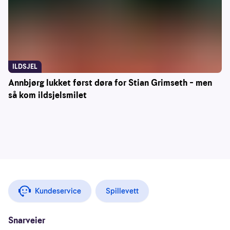
ILDSJEL
Annbjørg lukket først døra for Stian Grimseth – men
så kom ildsjelsmilet
Kundeservice
Spillevett
Snarveier