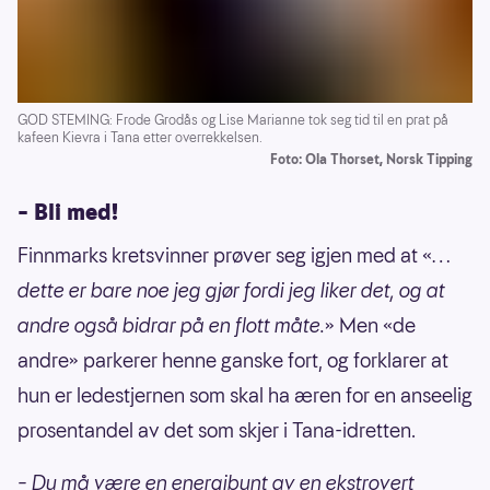
GOD STEMING: Frode Grodås og Lise Marianne tok seg tid til en prat på
kafeen Kievra i Tana etter overrekkelsen.
Foto: Ola Thorset, Norsk Tipping
– Bli med!
Finnmarks kretsvinner prøver seg igjen med at «
…
dette er bare noe jeg gjør fordi jeg liker det, og at
andre også bidrar på en flott måte.
» Men «de
andre» parkerer henne ganske fort, og forklarer at
hun er ledestjernen som skal ha æren for en anseelig
prosentandel av det som skjer i Tana-idretten.
– Du må være en energibunt av en ekstrovert