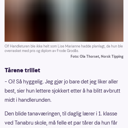
OI! Handleturen ble ikke helt som Lise Marianne hadde planlagt, da hun ble
overrasket med pris og diplom av Frode Grodås.
Foto: Ola Thorset, Norsk Tipping
Tårene trillet
– Oi! Så hyggelig. Jeg gjør jo bare det jeg liker aller
best, sier hun lettere sjokkert etter å ha blitt avbrutt
midt i handlerunden.
Den blide tanaværingen, til daglig lærer i 1. klasse
ved Tanabru skole, må felle et par tårer da hun får