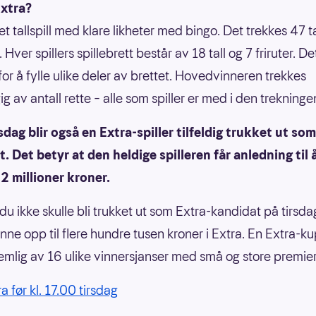
Extra?
et tallspill med klare likheter med bingo. Det trekkes 47 ta
. Hver spillers spillebrett består av 18 tall og 7 friruter. De
for å fylle ulike deler av brettet. Hovedvinneren trekkes
 av antall rette – alle som spiller er med i den trekninge
sdag blir også en Extra-spiller tilfeldig trukket ut so
. Det betyr at den heldige spilleren får anledning til å
2 millioner kroner.
du ikke skulle bli trukket ut som Extra-kandidat på tirsda
vinne opp til flere hundre tusen kroner i Extra. En Extra-k
emlig av 16 ulike vinnersjanser med små og store premie
ra før kl. 17.00 tirsdag