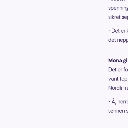
spennin
sikret s
- Det er
det nepp
Mona gik
Det er f
vant top
Nordli fr
- Å, her
sønnen si