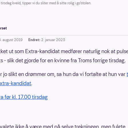
dag kveld, tipper vi du sliter med å sitte rolig i go'stolen.
rset
6. august 2019
Endret:
2. januar 2023
ukket ut som Extra-kandidat medfører naturlig nok at pulse
s - slik det gjorde for en kvinne fra Troms forrige tirsdag.
r jo slikt en drømmer om, sa hun da vi fortalte at hun var
xtra-kandidat
.
ra før kl. 17.00 tirsdag
valgte ikke å være med på selve trekningen, men fulgte