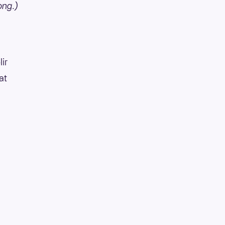
ong.)
lir
at