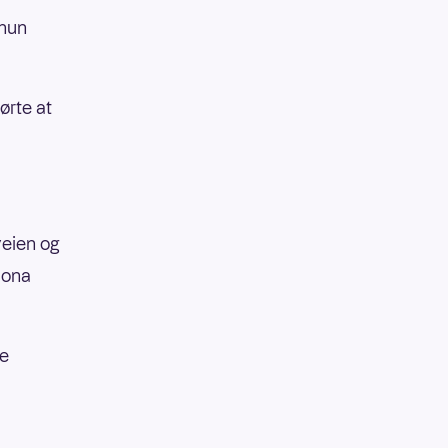
 hun
ørte at
veien og
Mona
pe