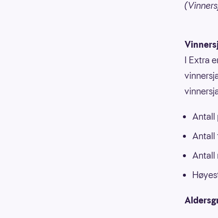
(Vinners
Vinners
I Extra e
vinnersja
vinnersj
Antall
Antall
Antall
Høyest
Aldersg