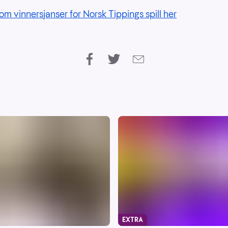
om vinnersjanser for Norsk Tippings spill her
EXTRA