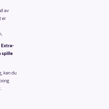
ll av
t er
n.
m Extra-
 spille
g, kan du
upong
r.