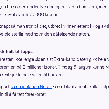
gen fra sofaen under tv-sendingen. Noen bom kom, men
eg likevel over 600.000 kroner.
 knapt så man tror på det, utbrøt kvinnen etterpå - og avsl
e ble særlig med søvn den påfølgende natten.
k helt til topps
orresten ikke lenge siden sist Extra-kandidaten gikk hele 
premien på 2 millioner kroner. Tirsdag 6. august kunne 
a Oslo juble hele veien til banken.
regud,
sa en jublende Nordli
- som blant annet skulle hjel
n til å få tatt førerkortet.