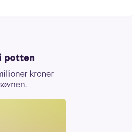
i potten
illioner kroner
ssøvnen.