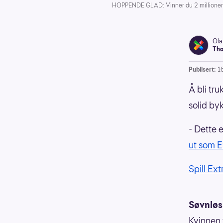
HOPPENDE GLAD: Vinner du 2 millioner tirs
Ola
Tho
Publisert:
1
Å bli tr
solid byk
- Dette e
ut som E
Spill Ext
Søvnløs
Kvinnen 