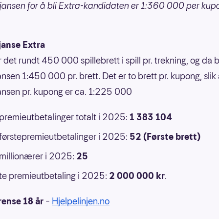
jansen for å bli Extra-kandidaten er 1:360 000 per kup
janse Extra
r det rundt 450 000 spillebrett i spill pr. trekning, og da b
nsen 1:450 000 pr. brett. Det er to brett pr. kupong, slik 
ansen pr. kupong er ca. 1:225 000
 premieutbetalinger totalt i 2025:
1 383 104
 førstepremieutbetalinger i 2025:
52 (Første brett)
 millionærer i 2025:
25
e premieutbetaling i 2025:
2 000 000
kr
.
rense 18 år
–
Hjelpelinjen.no