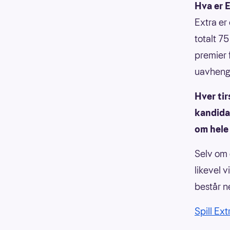
Hva er 
Extra er 
totalt 75
premier 
uavhengig
Hver tir
kandidat
om hele 
Selv om 
likevel 
består n
Spill Ext