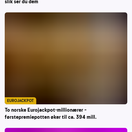
slik ser du dem
EUROJACKPOT
To norske Eurojackpot-millionærer –
førstepremiepotten øker til ca. 394 mill.