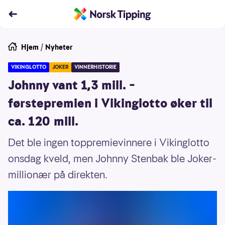
Hjem
/
Nyheter
VIKINGLOTTO
JOKER
VINNERHISTORIE
Johnny vant 1,3 mill. –
førstepremien i Vikinglotto øker til
ca. 120 mill.
Det ble ingen toppremievinnere i Vikinglotto
onsdag kveld, men Johnny Stenbak ble Joker-
millionær på direkten.