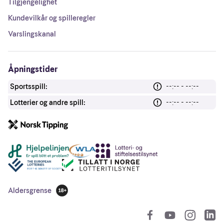
Tilgjengelighet
Kundevilkår og spilleregler
Varslingskanal
Åpningstider
Sportsspill:
--:-- - --:--
Lotterier og andre spill:
--:-- - --:--
Andre lenker
Aldersgrense
18 år