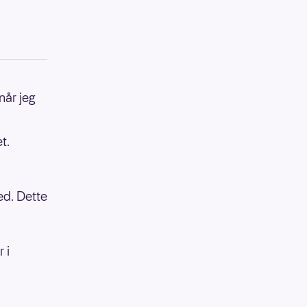
 når jeg
t.
med. Dette
 i