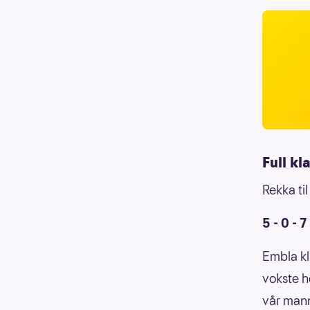
Full kl
Rekka ti
5 - 0 - 7
Embla kl
vokste he
vår mann