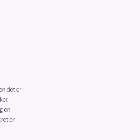
en det er
ker.
og en
kret en