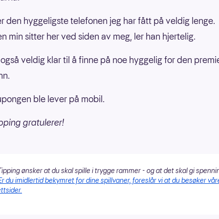
er den hyggeligste telefonen jeg har fått på veldig lenge.
n min sitter her ved siden av meg, ler han hjertelig.
også veldig klar til å finne på noe hyggelig for den premie
nn.
pongen ble lever på mobil.
pping gratulerer!
ipping ønsker at du skal spille i trygge rammer - og at det skal gi spenni
Er du imidlertid bekymret for dine spillvaner, foreslår vi at du besøker vår
ttsider.