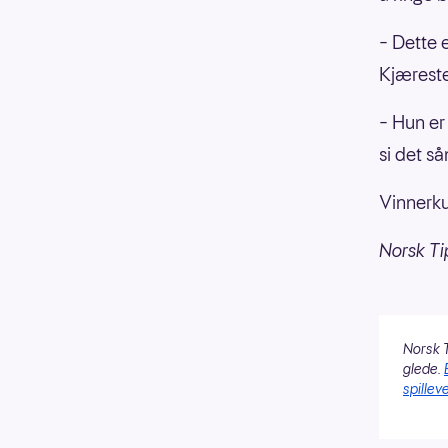
– Dette 
Kjæreste
– Hun er 
si det så
Vinnerku
Norsk Ti
Norsk T
glede.
spilleve