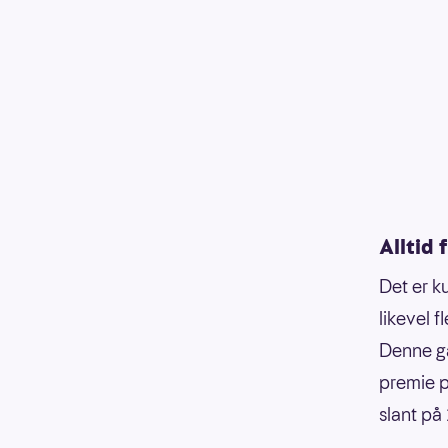
Alltid 
Det er k
likevel f
Denne ga
premie 
slant på