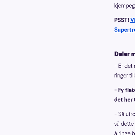
kjempegl
PSST!
V
Supertr
Deler 
– Er det
ringer ti
– Fy fla
det her 
– Så utro
så dette
å ringe 