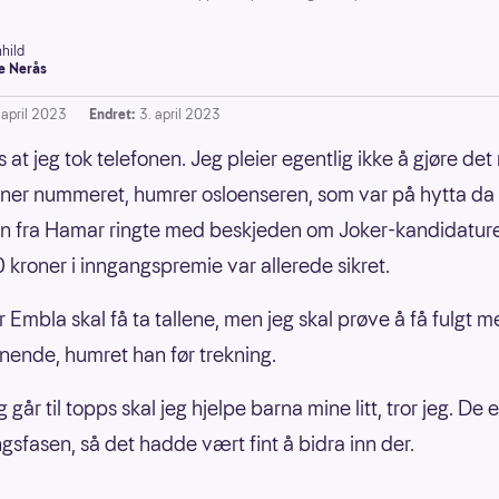
hild
e Nerås
 april 2023
Endret:
3. april 2023
s at jeg tok telefonen. Jeg pleier egentlig ikke å gjøre det
nner nummeret, humrer osloenseren, som var på hytta da
n fra Hamar ringte med beskjeden om Joker-kandidature
kroner i inngangspremie var allerede sikret.
r Embla skal få ta tallene, men jeg skal prøve å få fulgt 
nnende, humret han før trekning.
g går til topps skal jeg hjelpe barna mine litt, tror jeg. De er
ngsfasen, så det hadde vært fint å bidra inn der.