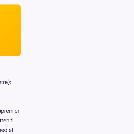
tre):
gspremien
ten til
med et