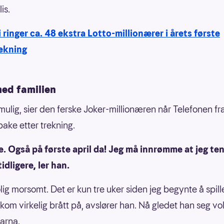
is.
i ringer ca. 48 ekstra Lotto-millionærer i årets første
ekning
med familien
 mulig, sier den ferske Joker-millionæren når Telefonen f
lbake etter trekning.
te. Også på første april da! Jeg må innrømme at jeg te
tidligere, ler han.
lig morsomt. Det er kun tre uker siden jeg begynte å spille
 kom virkelig brått på, avslører han. Nå gledet han seg vol
barna.