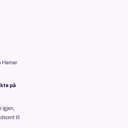
ra Hamar
nkte på
 igjen,
dsomt til