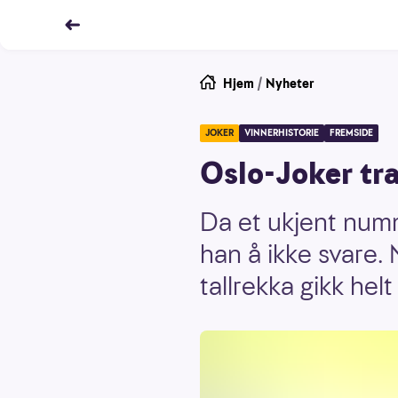
Hjem
/
Nyheter
JOKER
VINNERHISTORIE
FREMSIDE
Oslo-Joker tra
Da et ukjent numm
han å ikke svare.
tallrekka gikk helt 