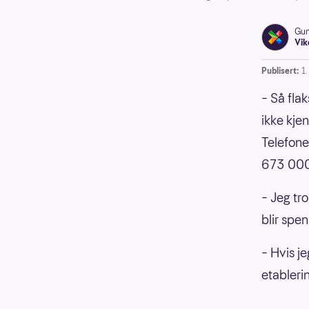
Gun
Vik
Publisert:
1.
– Så flak
ikke kje
Telefone
673 000 
– Jeg tro
blir spe
– Hvis je
etableri