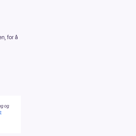
n, for å
ng og
e