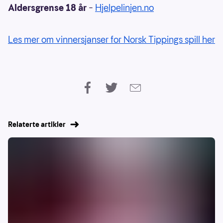
Aldersgrense 18 år
–
Hjelpelinjen.no
Les mer om vinnersjanser for Norsk Tippings spill her
Relaterte artikler