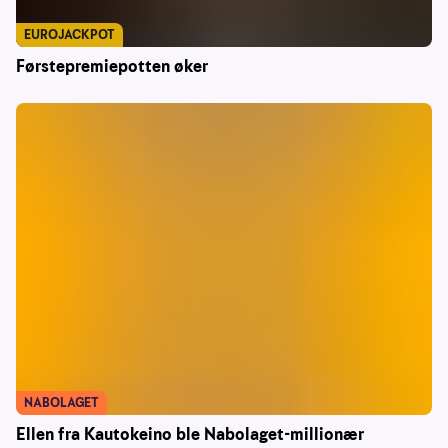
EUROJACKPOT
Førstepremiepotten øker
NABOLAGET
Ellen fra Kautokeino ble Nabolaget-millionær