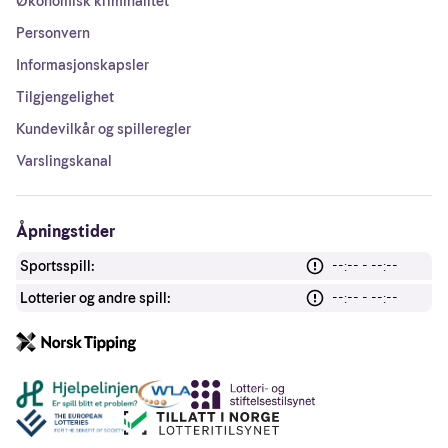
Økonomisk kriminalitet
Personvern
Informasjonskapsler
Tilgjengelighet
Kundevilkår og spilleregler
Varslingskanal
Åpningstider
Sportsspill:
--:-- - --:--
Lotterier og andre spill:
--:-- - --:--
Andre lenker