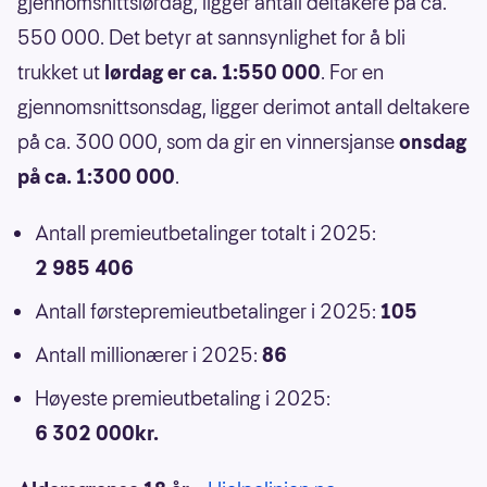
gjennomsnittslørdag, ligger antall deltakere på ca.
550 000. Det betyr at sannsynlighet for å bli
trukket ut
lørdag er ca. 1:550 000
. For en
gjennomsnittsonsdag, ligger derimot antall deltakere
på ca. 300 000, som da gir en vinnersjanse
onsdag
på ca. 1:300 000
.
Antall premieutbetalinger totalt i 2025:
2 985 406
Antall førstepremieutbetalinger i 2025:
105
Antall millionærer i 2025:
86
Høyeste premieutbetaling i 2025:
6 302 000kr.