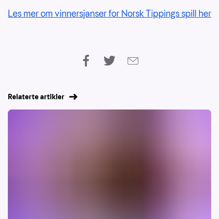
Les mer om vinnersjanser for Norsk Tippings spill her
Relaterte artikler