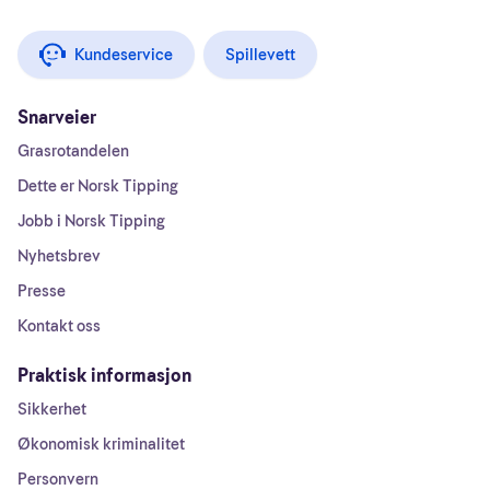
Kundeservice
Spillevett
Snarveier
Grasrotandelen
Dette er Norsk Tipping
Jobb i Norsk Tipping
Nyhetsbrev
Presse
Kontakt oss
Praktisk informasjon
Sikkerhet
Økonomisk kriminalitet
Personvern