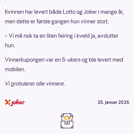
Kvinnen har levert både Lotto og Joker i mange år,
men dette er første gangen hun vinner stort.
– Vi må nok ta en liten feiring i kveld ja, avslutter
hun.
Vinnerkupongen var en 5-ukers og ble levert med
mobilen.
Vi gratulerer alle vinnere.
25. januar 2025