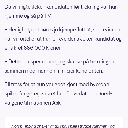
Da vi ringte Joker-kandidaten før trekning var hun
hjemme og så på TV.
– Herlighet, det høres jo kjempeflott ut, sier kvinnen
når vi forteller at hun er kveldens Joker-kandidat og
er sikret 886 000 kroner.
– Dette blir spennende, jeg skal se på trekningen
sammen med mannen min, sier kandidaten.
Til tross for at hun var godt kjent med hvordan
spillet fungerer, ønsket hun å overlate opp/ned-
valgene til maskinen Ask.
Norsk Tipping ønsker at du skal spille i trygge rammer - og