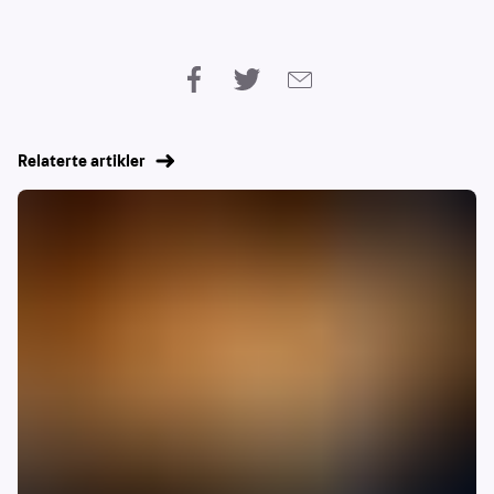
Relaterte artikler