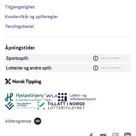
Tilgjengelighet
Kundevilkår og spilleregler
Varslingskanal
Åpningstider
Sportsspill:
--:-- - --:--
Lotterier og andre spill:
--:-- - --:--
Andre lenker
Aldersgrense
18 år