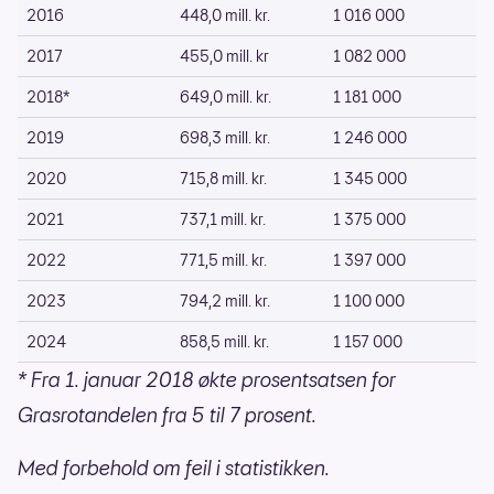
2016
448,0 mill. kr.
1 016 000
2017
455,0 mill. kr
1 082 000
2018*
649,0 mill. kr.
1 181 000
2019
698,3 mill. kr.
1 246 000
2020
715,8 mill. kr.
1 345 000
2021
737,1 mill. kr.
1 375 000
2022
771,5 mill. kr.
1 397 000
2023
794,2 mill. kr.
1 100 000
2024
858,5 mill. kr.
1 157 000
* Fra 1. januar 2018 økte prosentsatsen for
Grasrotandelen fra 5 til 7 prosent.
Med forbehold om feil i statistikken.