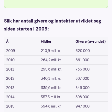
Slik har antall givere og inntekter utviklet seg
siden starten i 2009:
År
Midler
Givere (avrundet)
2009
210,9 mill. kr.
520 000
2010
264,2 mill. kr.
661 000
2011
295,6 mill. kr.
733 000
2012
340,1 mill. kr.
807 000
2013
339,6 mill. kr.
846 000
2014
357,5 mill. kr.
898 000
2015
394,8 mill. kr.
947 000