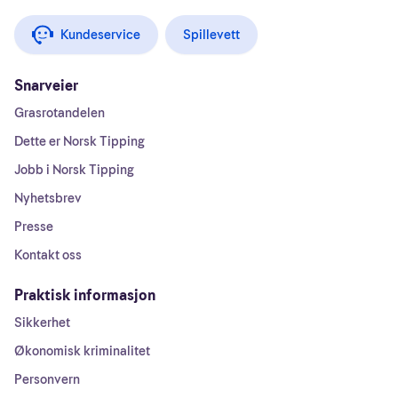
Kundeservice
Spillevett
Snarveier
Grasrotandelen
Dette er Norsk Tipping
Jobb i Norsk Tipping
Nyhetsbrev
Presse
Kontakt oss
Praktisk informasjon
Sikkerhet
Økonomisk kriminalitet
Personvern