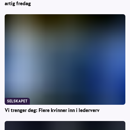
artig fredag
SELSKAPET
Vi trenger deg: Flere kvinner inn i lederverv