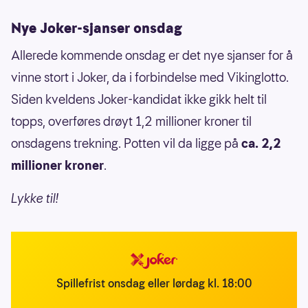
Nye Joker-sjanser onsdag
Allerede kommende onsdag er det nye sjanser for å
vinne stort i Joker, da i forbindelse med Vikinglotto.
Siden kveldens Joker-kandidat ikke gikk helt til
topps, overføres drøyt 1,2 millioner kroner til
onsdagens trekning. Potten vil da ligge på
ca. 2,2
millioner kroner
.
Lykke til!
Spillefrist onsdag eller lørdag kl. 18:00