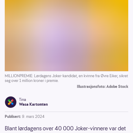
MILLIONPREMIE: Lørdagens Joker-kandidat, en kvinne fra Øvre Eiker, sikret
seg over 1 million kroner i premie.
Illustrasjonsfoto: Adobe Stock
Tina
Wasa Kartomten
Publisert:
9. mars 2024
Blant lørdagens over 40 000 Joker-vinnere var det