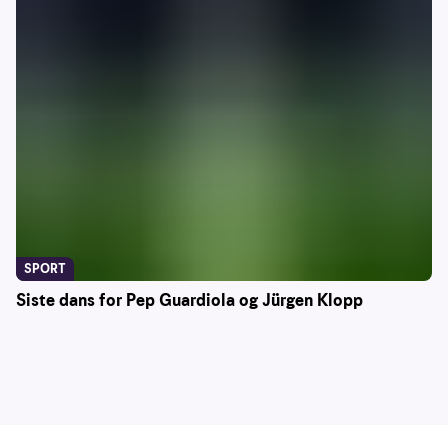
SPORT
Siste dans for Pep Guardiola og Jürgen Klopp