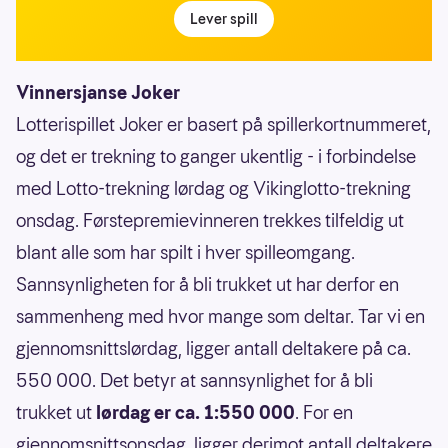
Lever spill
Vinnersjanse Joker
Lotterispillet Joker er basert på spillerkortnummeret,
og det er trekning to ganger ukentlig - i forbindelse
med Lotto-trekning lørdag og Vikinglotto-trekning
onsdag. Førstepremievinneren trekkes tilfeldig ut
blant alle som har spilt i hver spilleomgang.
Sannsynligheten for å bli trukket ut har derfor en
sammenheng med hvor mange som deltar. Tar vi en
gjennomsnittslørdag, ligger antall deltakere på ca.
550 000. Det betyr at sannsynlighet for å bli
trukket ut
lørdag er ca. 1:550 000
. For en
gjennomsnittsonsdag, ligger derimot antall deltakere