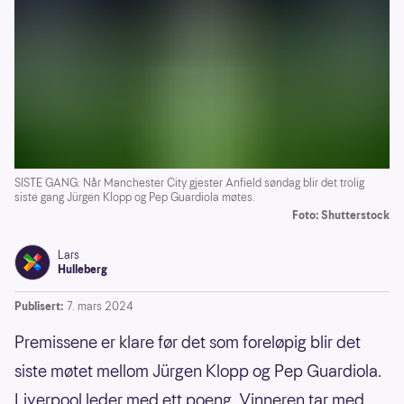
SISTE GANG: Når Manchester City gjester Anfield søndag blir det trolig
siste gang Jürgen Klopp og Pep Guardiola møtes.
Foto: Shutterstock
Lars
Hulleberg
Publisert:
7. mars 2024
Premissene er klare før det som foreløpig blir det
siste møtet mellom Jürgen Klopp og Pep Guardiola.
Liverpool leder med ett poeng. Vinneren tar med