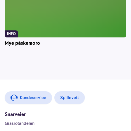
INFO
Mye påskemoro
Kundeservice
Spillevett
Snarveier
Grasrotandelen