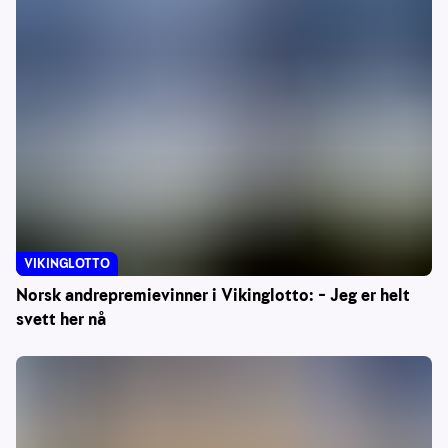
VIKINGLOTTO
Norsk andrepremievinner i Vikinglotto: – Jeg er helt
svett her nå