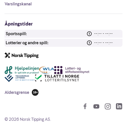
Varslingskanal
Åpningstider
Sportsspill:
--:-- - --:--
Lotterier og andre spill:
--:-- - --:--
Andre lenker
Aldersgrense
18 år
So
©
2026
Norsk Tipping AS.