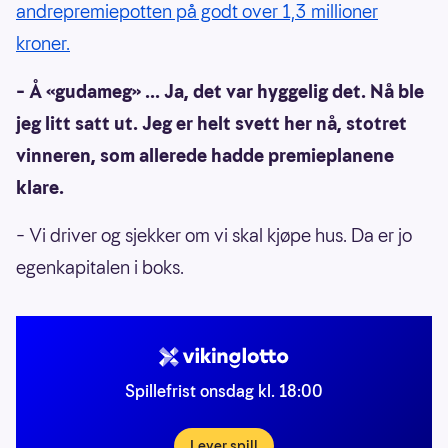
andrepremiepotten på godt over 1,3 millioner
kroner.
– Å «gudameg» ... Ja, det var hyggelig det. Nå ble
jeg litt satt ut. Jeg er helt svett her nå, stotret
vinneren, som allerede hadde premieplanene
klare.
– Vi driver og sjekker om vi skal kjøpe hus. Da er jo
egenkapitalen i boks.
Spillefrist onsdag kl. 18:00
Lever spill