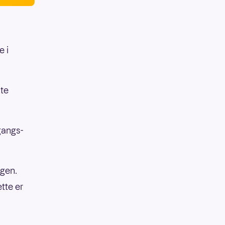
e i
ite
gangs-
ngen.
tte er