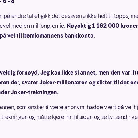
- 6 - 8
på andre tallet gikk det dessverre ikke helt til topps, m
kevel med en millionpremie.
Nøyaktig 1 162 000 kroner
på vei til bømlomannens bankkonto
.
 veldig fornøyd. Jeg kan ikke si annet, men den var lit
ren der, svarer Joker-millionæren og sikter til det e
under Joker-trekningen.
nnen, som ønsker å være anonym, hadde vært på vei hj
r trekningen og måtte kjøre inn til siden og se tv-sending