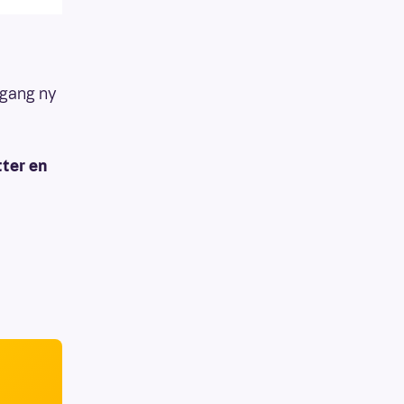
i gang ny
tter en