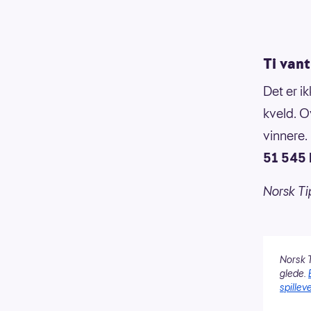
Ti van
Det er i
kveld. O
vinnere.
51 545 
Norsk Ti
Norsk T
glede.
spilleve