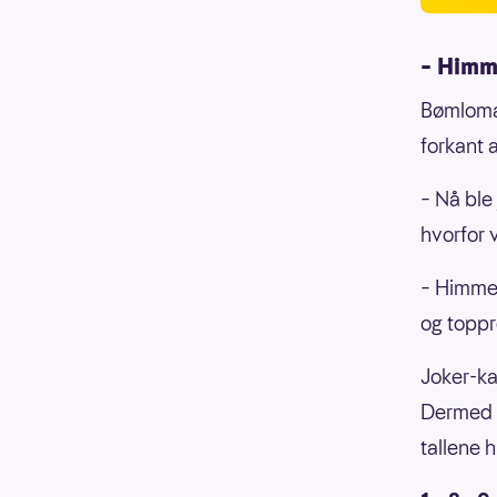
– Himm
Bømloman
forkant 
– Nå ble 
hvorfor v
– Himmel
og topp
Joker-ka
Dermed b
tallene h