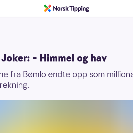
 i Joker: – Himmel og hav
ne fra Bømlo endte opp som millio
rekning.