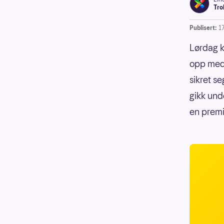
Tro
Publisert:
1
Lørdag k
opp med 
sikret s
gikk und
en prem