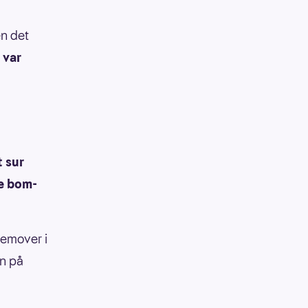
en det
 var
t sur
ne bom-
emover i
en på