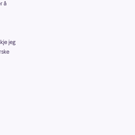
r å
kje jeg
erske