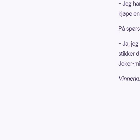
– Jeg har
kjøpe en
På spørs
– Ja, jeg
stikker d
Joker-mi
Vinnerk