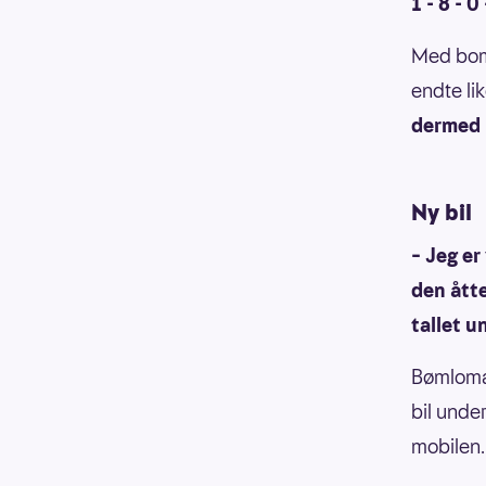
1 - 8 - 0 
Med bom 
endte li
dermed 
Ny bil
– Jeg er
den åtte
tallet 
Bømloma
bil unde
mobilen.