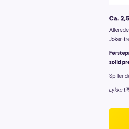
Ca. 2,5
Allerede
Joker-tr
Førstepr
solid pr
Spiller 
Lykke til!