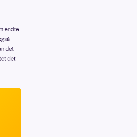
om endte
også
an det
tet det