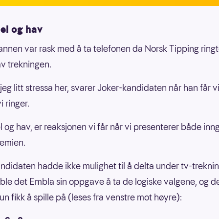
el og hav
nen var rask med å ta telefonen da Norsk Tipping ringt
av trekningen.
jeg litt stressa her, svarer Joker-kandidaten når han får v
i ringer.
 og hav, er reaksjonen vi får når vi presenterer både inn
remien.
ndidaten hadde ikke mulighet til å delta under tv-trekni
le det Embla sin oppgave å ta de logiske valgene, og de
un fikk å spille på (leses fra venstre mot høyre):