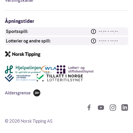
Varslingskanal
Åpningstider
Sportsspill:
--:-- - --:--
Lotterier og andre spill:
--:-- - --:--
Andre lenker
Aldersgrense
18 år
So
©
2026
Norsk Tipping AS.