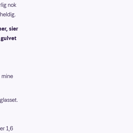
rlig nok
 heldig.
er, sier
 gulvet
å mine
 glasset.
er 1,6