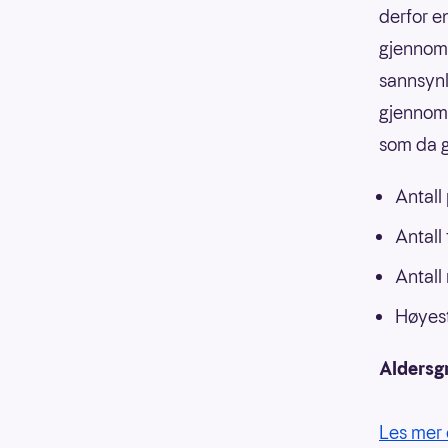
derfor e
gjennoms
sannsynli
gjennoms
som da g
Antall
Antall
Antall
Høyest
Aldersg
Les mer 