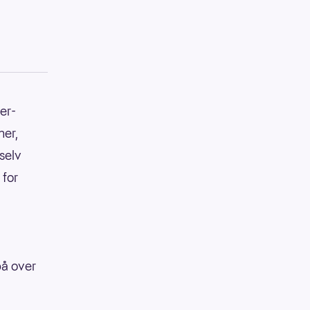
er-
ner,
 selv
 for
på over