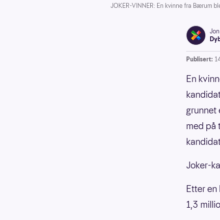
JOKER-VINNER: En kvinne fra Bærum ble l
Jon
Dyb
Publisert:
1
En kvinn
kandidat
grunnet 
med på t
kandida
Joker-ka
Etter en 
1,3 milli