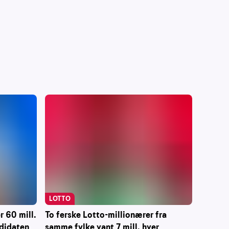
LOTTO
 60 mill.
To ferske Lotto-millionærer fra
ndidaten
samme fylke vant 7 mill. hver