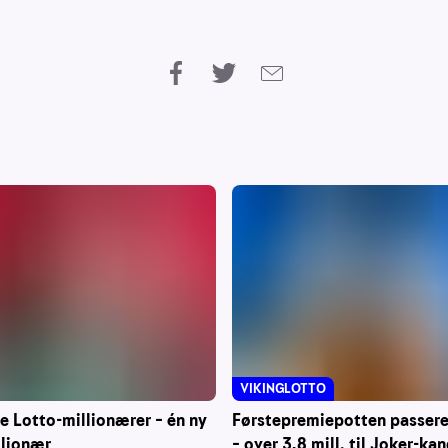
VIKINGLOTTO
ke Lotto-millionærer – én ny
Førstepremiepotten passerer
llionær
– over 3,8 mill. til Joker-ka