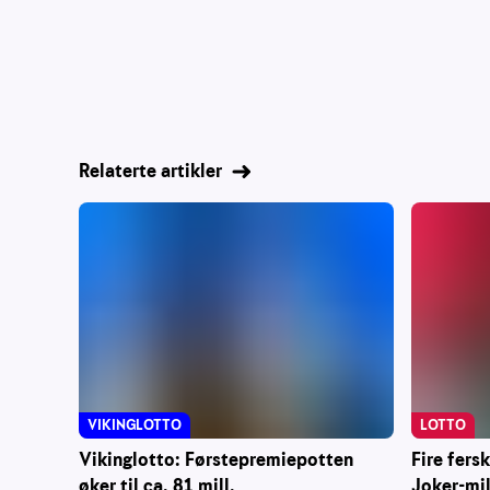
Relaterte artikler
VIKINGLOTTO
LOTTO
Vikinglotto: Førstepremiepotten
Fire fers
øker til ca. 81 mill.
Joker-mi