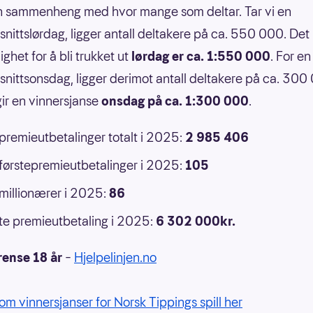
n sammenheng med hvor mange som deltar. Tar vi en
nittslørdag, ligger antall deltakere på ca. 550 000. Det 
ghet for å bli trukket ut
lørdag er ca. 1:550 000
. For en
nittsonsdag, ligger derimot antall deltakere på ca. 300
ir en vinnersjanse
onsdag på ca. 1:300 000
.
 premieutbetalinger totalt i 2025:
2 985 406
 førstepremieutbetalinger i 2025:
105
 millionærer i 2025:
86
e premieutbetaling i 2025:
6 302 000kr.
rense 18 år
–
Hjelpelinjen.no
om vinnersjanser for Norsk Tippings spill her