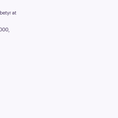
betyr at
 000,