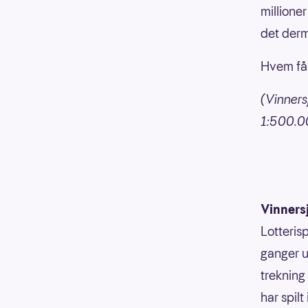
millioner
det derm
Hvem får
(Vinners
1:500.00
Vinners
Lotterisp
ganger u
trekning
har spilt