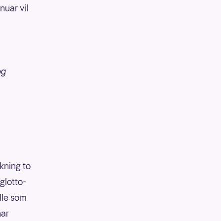
nuar vil
og
ekning to
glotto-
lle som
har