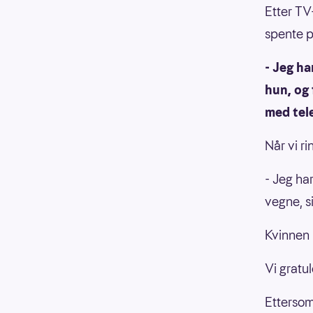
Etter TV-
spente p
- Jeg ha
hun, og 
med tel
Når vi ri
- Jeg har
vegne, s
Kvinnen k
Vi gratul
Ettersom