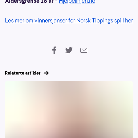
Aldersgrense 18 år
–
Hjelpelinjen.no
Les mer om vinnersjanser for Norsk Tippings spill her
Relaterte artikler