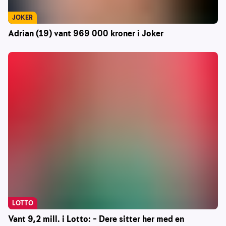
JOKER
Adrian (19) vant 969 000 kroner i Joker
LOTTO
Vant 9,2 mill. i Lotto: – Dere sitter her med en