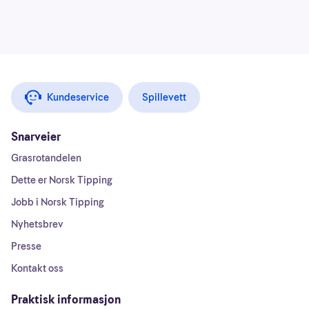
Kundeservice
Spillevett
Snarveier
Grasrotandelen
Dette er Norsk Tipping
Jobb i Norsk Tipping
Nyhetsbrev
Presse
Kontakt oss
Praktisk informasjon