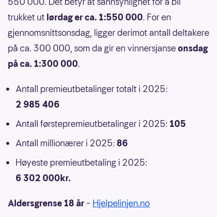
550 000. Det betyr at sannsynlighet for å bli
trukket ut
lørdag er ca. 1:550 000
. For en
gjennomsnittsonsdag, ligger derimot antall deltakere
på ca. 300 000, som da gir en vinnersjanse
onsdag
på ca. 1:300 000
.
Antall premieutbetalinger totalt i 2025:
2 985 406
Antall førstepremieutbetalinger i 2025:
105
Antall millionærer i 2025:
86
Høyeste premieutbetaling i 2025:
6 302 000kr.
Aldersgrense 18 år
–
Hjelpelinjen.no