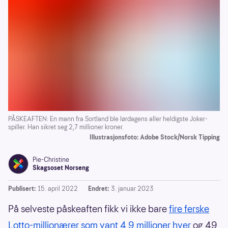
PÅSKEAFTEN: En mann fra Sortland ble lørdagens aller heldigste Joker-
spiller. Han sikret seg 2,7 millioner kroner.
Illustrasjonsfoto: Adobe Stock/Norsk Tipping
Pie-Christine
Skagsoset Norseng
Publisert:
15. april 2022
Endret:
3. januar 2023
På selveste påskeaften fikk vi ikke bare
fire ferske
Lotto-millionærer som vant 4,9 millioner hver
og 49