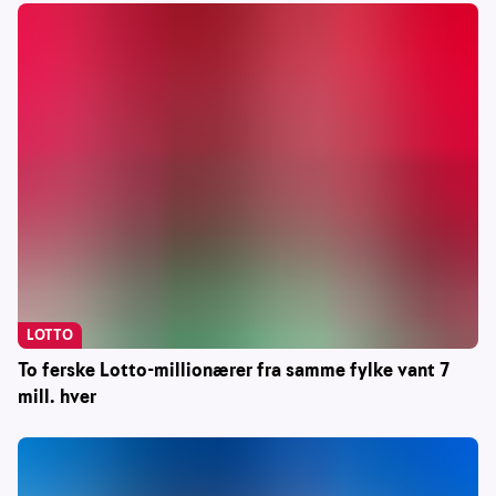
LOTTO
To ferske Lotto-millionærer fra samme fylke vant 7
mill. hver