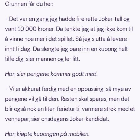
Grunnen får du her:
– Det var en gang jeg hadde fire rette Joker-tall og
vant 10 000 kroner. Da tenkte jeg at jeg ikke kom til
å vinne noe mer i det spillet. Så jeg slutta å levere -
inntil i dag. Da slengte jeg bare inn en kupong helt
tilfeldig, sier mannen og ler litt.
Han sier pengene kommer godt med.
– Vi er akkurat ferdig med en oppussing, så mye av
pengene vil gå til den. Resten skal spares, men det
blir også nok en liten ferietur til varmere strøk med et
vennepar, sier onsdagens Joker-kandidat.
Han kjøpte kupongen på mobilen.