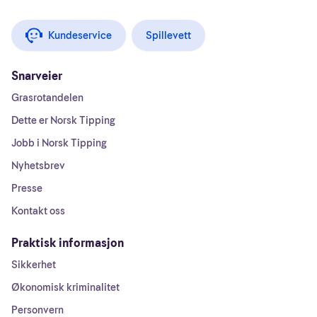
Kundeservice
Spillevett
Snarveier
Grasrotandelen
Dette er Norsk Tipping
Jobb i Norsk Tipping
Nyhetsbrev
Presse
Kontakt oss
Praktisk informasjon
Sikkerhet
Økonomisk kriminalitet
Personvern