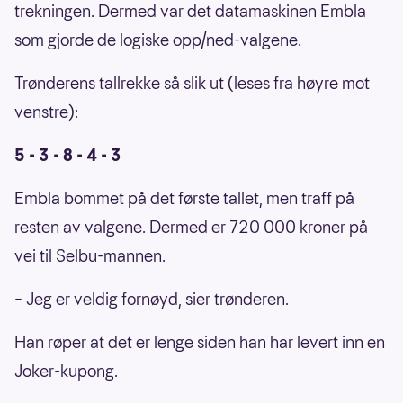
trekningen. Dermed var det datamaskinen Embla
som gjorde de logiske opp/ned-valgene.
Trønderens tallrekke så slik ut (leses fra høyre mot
venstre):
5 - 3 - 8 - 4 - 3
Embla bommet på det første tallet, men traff på
resten av valgene. Dermed er 720 000 kroner på
vei til Selbu-mannen.
– Jeg er veldig fornøyd, sier trønderen.
Han røper at det er lenge siden han har levert inn en
Joker-kupong.