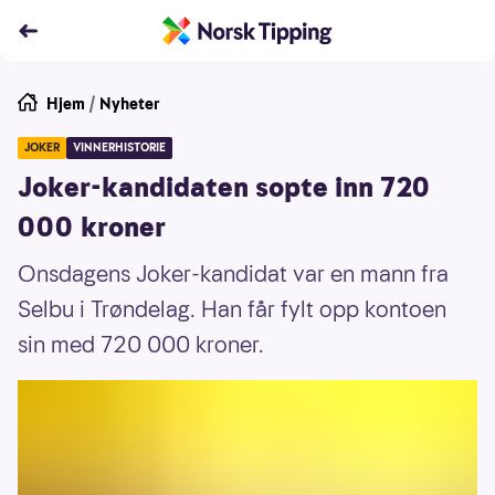
Hjem
/
Nyheter
JOKER
VINNERHISTORIE
Joker-kandidaten sopte inn 720
000 kroner
Onsdagens Joker-kandidat var en mann fra
Selbu i Trøndelag. Han får fylt opp kontoen
sin med 720 000 kroner.