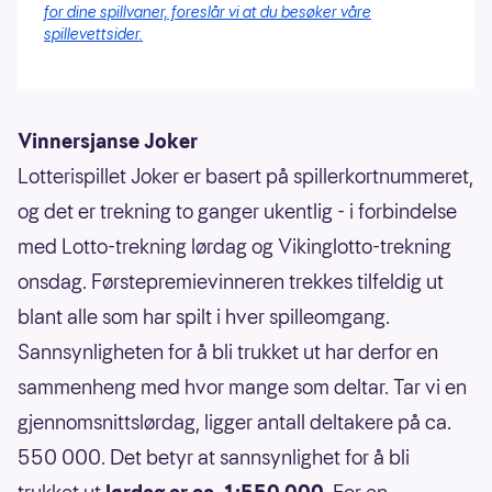
for dine spillvaner, foreslår vi at du besøker våre
spillevettsider.
Vinnersjanse Joker
Lotterispillet Joker er basert på spillerkortnummeret,
og det er trekning to ganger ukentlig - i forbindelse
med Lotto-trekning lørdag og Vikinglotto-trekning
onsdag. Førstepremievinneren trekkes tilfeldig ut
blant alle som har spilt i hver spilleomgang.
Sannsynligheten for å bli trukket ut har derfor en
sammenheng med hvor mange som deltar. Tar vi en
gjennomsnittslørdag, ligger antall deltakere på ca.
550 000. Det betyr at sannsynlighet for å bli