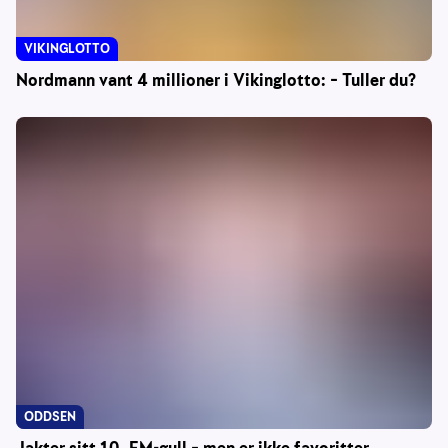
VIKINGLOTTO
Nordmann vant 4 millioner i Vikinglotto: – Tuller du?
ODDSEN