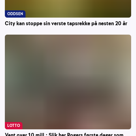
ODDSEN
City kan stoppe sin verste tapsrekke på nesten 20 år
LOTTO
Vant over 10 mill.: Slik har Rogers første dager som