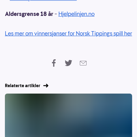
Aldersgrense 18 år
–
Hjelpelinjen.no
Les mer om vinnersjanser for Norsk Tippings spill her
Relaterte artikler