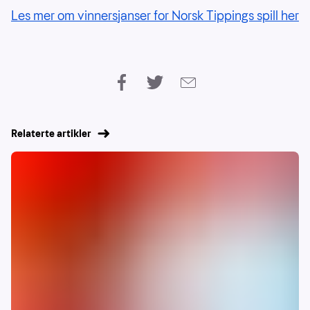
Les mer om vinnersjanser for Norsk Tippings spill her
Relaterte artikler