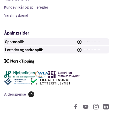
Kundevilkår og spilleregler
Varslingskanal
Åpningstider
Sportsspill:
--:-- - --:--
Lotterier og andre spill:
--:-- - --:--
Andre lenker
Aldersgrense
18 år
So