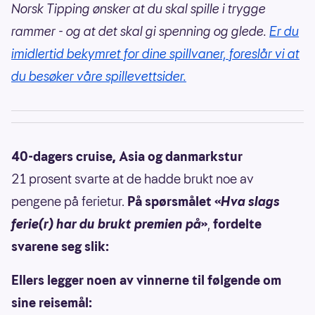
Norsk Tipping ønsker at du skal spille i trygge
rammer - og at det skal gi spenning og glede.
Er du
imidlertid bekymret for dine spillvaner, foreslår vi at
du besøker våre spillevettsider.
40-dagers cruise, Asia og danmarkstur
21 prosent svarte at de hadde brukt noe av
pengene på ferietur.
På spørsmålet «
Hva slags
ferie(r) har du brukt premien på
»
,
fordelte
svarene seg slik:
Ellers legger noen av vinnerne til følgende om
sine reisemål: