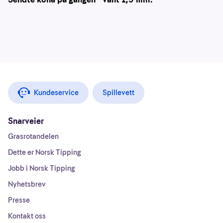
Kundeservice
Spillevett
Snarveier
Grasrotandelen
Dette er Norsk Tipping
Jobb i Norsk Tipping
Nyhetsbrev
Presse
Kontakt oss