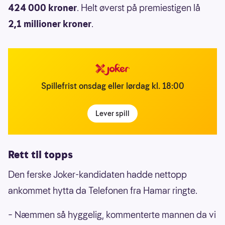
424 000 kroner
. Helt øverst på premiestigen lå
2,1 millioner kroner
.
Spillefrist onsdag eller lørdag kl. 18:00
Lever spill
Rett til topps
Den ferske Joker-kandidaten hadde nettopp
ankommet hytta da Telefonen fra Hamar ringte.
– Næmmen så hyggelig, kommenterte mannen da vi