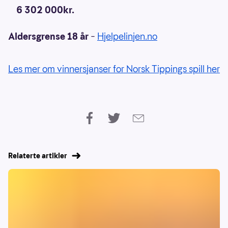
6 302 000kr.
Aldersgrense 18 år
–
Hjelpelinjen.no
Les mer om vinnersjanser for Norsk Tippings spill her
Relaterte artikler