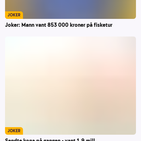
JOKER
Joker: Mann vant 853 000 kroner på fisketur
JOKER
Sendte kona på gangen - vant 1,9 mill.