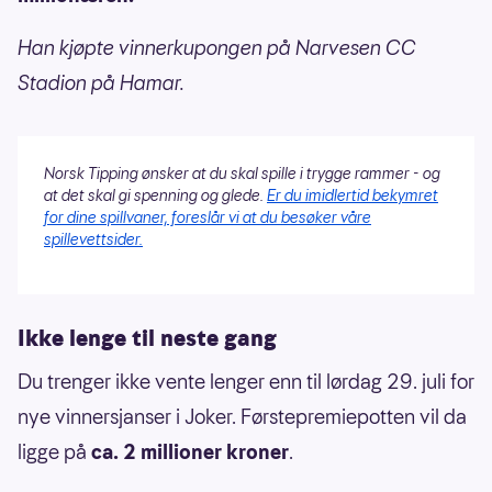
Han kjøpte vinnerkupongen på Narvesen CC
Stadion på Hamar.
Norsk Tipping ønsker at du skal spille i trygge rammer - og
at det skal gi spenning og glede.
Er du imidlertid bekymret
for dine spillvaner, foreslår vi at du besøker våre
spillevettsider.
Ikke lenge til neste gang
Du trenger ikke vente lenger enn til lørdag 29. juli for
nye vinnersjanser i Joker. Førstepremiepotten vil da
ligge på
ca. 2 millioner kroner
.