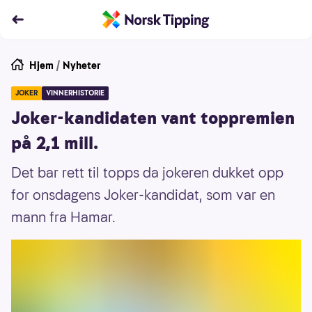
Hjem
/
Nyheter
JOKER
VINNERHISTORIE
Joker-kandidaten vant toppremien
på 2,1 mill.
Det bar rett til topps da jokeren dukket opp
for onsdagens Joker-kandidat, som var en
mann fra Hamar.