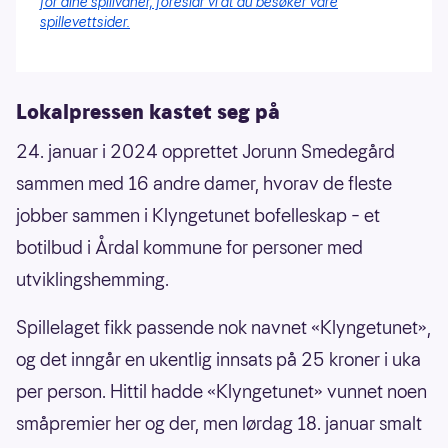
for dine spillvaner, foreslår vi at du besøker våre
spillevettsider.
Lokalpressen kastet seg på
24. januar i 2024 opprettet Jorunn Smedegård
sammen med 16 andre damer, hvorav de fleste
jobber sammen i Klyngetunet bofelleskap – et
botilbud i Årdal kommune for personer med
utviklingshemming.
Spillelaget fikk passende nok navnet «Klyngetunet»,
og det inngår en ukentlig innsats på 25 kroner i uka
per person. Hittil hadde «Klyngetunet» vunnet noen
småpremier her og der, men lørdag 18. januar smalt