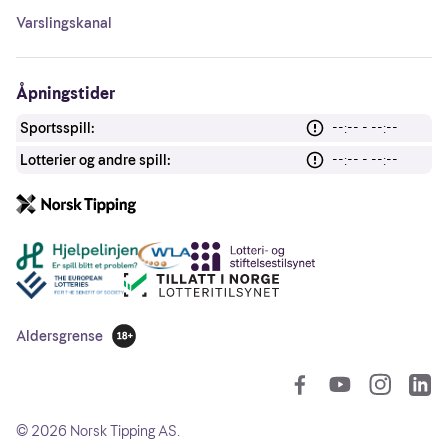
Varslingskanal
Åpningstider
Sportsspill:
--:-- - --:--
Lotterier og andre spill:
--:-- - --:--
Andre lenker
Aldersgrense
18 år
So
©
2026
Norsk Tipping AS.