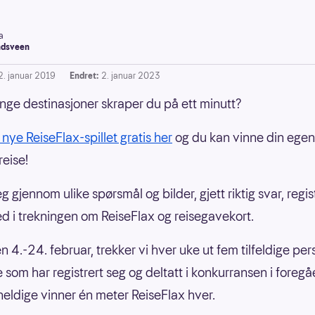
a
dsveen
2. januar 2019
Endret:
2. januar 2023
ge destinasjoner skraper du på ett minutt?
nye ReiseFlax-spillet gratis her
og du kan vinne din egen
eise!
 gjennom ulike spørsmål og bilder, gjett riktig svar, regi
ed i trekningen om ReiseFlax og reisegavekort.
n 4.-24. februar, trekker vi hver uke ut fem tilfeldige pe
le som har registrert seg og deltatt i konkurransen i foreg
heldige vinner én meter ReiseFlax hver.