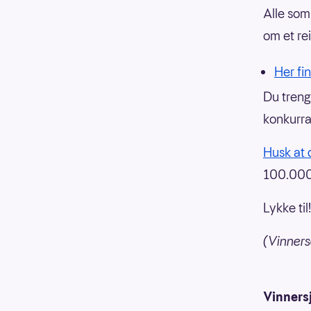
Alle som
om et re
Her fi
Du treng
konkurra
Husk at 
100.000
Lykke til!
(Vinners
Vinners