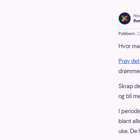
Nin
Run
Publisert:
2
Hvor man
Prøv det 
drømmer
Skrap deg
og bli m
I periode
blant al
uke. De 