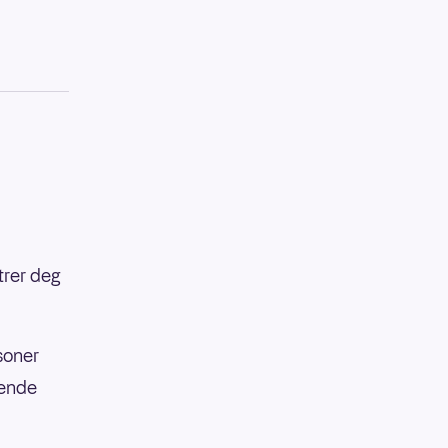
strer deg
rsoner
ående