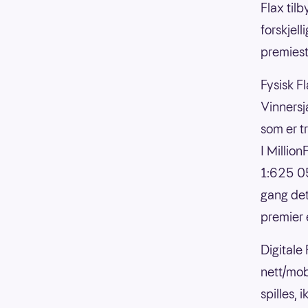
Flax til
forskjell
premiesti
Fysisk Fl
Vinnersja
som er t
I Millio
1:625 05
gang det
premier 
Digitale
nett/mob
spilles,