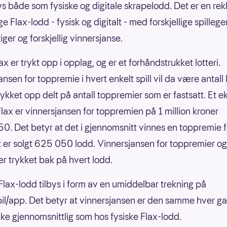
bys både som fysiske og digitale skrapelodd. Det er en re
ige Flax-lodd - fysisk og digitalt - med forskjellige spilleg
ger og forskjellig vinnersjanse.
ax er trykt opp i opplag, og er et forhåndstrukket lotteri.
nsen for toppremie i hvert enkelt spill vil da være antall
rykket opp delt på antall toppremier som er fastsatt. Et 
nFlax er vinnersjansen for toppremien på 1 million kroner
0. Det betyr at det i gjennomsnitt vinnes en toppremie f
 er solgt 625 050 lodd. Vinnersjansen for toppremier og
er trykket bak på hvert lodd.
 Flax-lodd tilbys i form av en umiddelbar trekning på
il/app. Det betyr at vinnersjansen er den samme hver g
 ikke gjennomsnittlig som hos fysiske Flax-lodd.