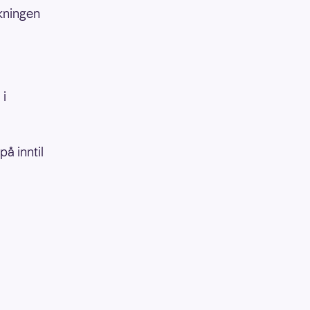
ekningen
 i
å inntil