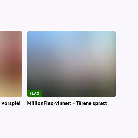
FLAX
 vorspiel
MillionFlax-vinner: – Tårene spratt