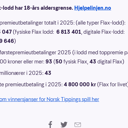
x-lodd har 18-års aldersgrense.
Hjelpelinjen.no
 premieutbetalinger totalt i 2025: (alle typer Flax-lodd):
3 047
(fysiske Flax lodd:
6 813 401
, digitale Flax-lodd:
9 646
)
 førstepremieutbetalinger 2025 (i lodd med toppremie p
0 kroner eller mer:
93
(
50
fysisk Flax,
43
digital Flax)
 millionærer i 2025:
43
e premieutbetaling i 2025:
4 800 000 kr
(Flax for livet
om vinnersjanser for Norsk Tippings spill her