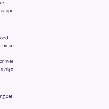
kke
enskaper,
 lodd
eksempel:
or hver
 øvrige
ang det