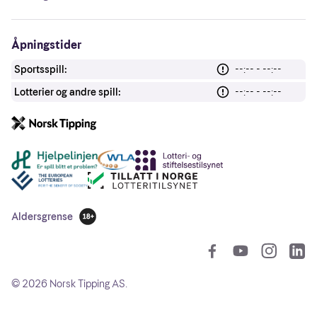
Åpningstider
Sportsspill:
--:-- - --:--
Lotterier og andre spill:
--:-- - --:--
Andre lenker
Aldersgrense
18 år
So
©
2026
Norsk Tipping AS.