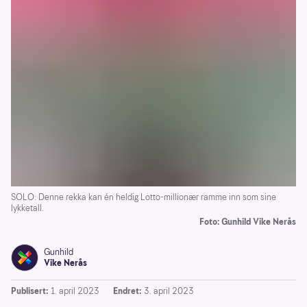
SOLO: Denne rekka kan én heldig Lotto-millionær ramme inn som sine
lykketall.
Foto: Gunhild Vike Nerås
Gunhild
Vike Nerås
Publisert:
1. april 2023
Endret:
3. april 2023