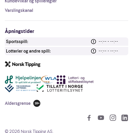
Kundevilkår og spilleregler
Varslingskanal
Åpningstider
Sportsspill:
--:-- - --:--
Lotterier og andre spill:
--:-- - --:--
Andre lenker
Aldersgrense
18 år
So
©
2026
Norsk Tipping AS.