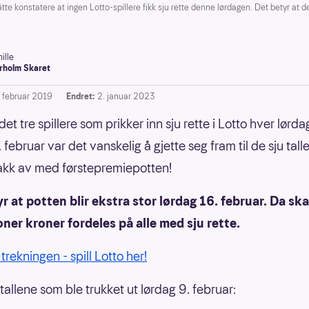
 konstatere at ingen Lotto-spillere fikk sju rette denne lørdagen. Det betyr at de
ille
rholm Skaret
. februar 2019
Endret:
2. januar 2023
r det tre spillere som prikker inn sju rette i Lotto hver lørd
 februar var det vanskelig å gjette seg fram til de sju tall
akk av med førstepremiepotten!
r at potten blir ekstra stor lørdag 16. februar. Da ska
oner kroner fordeles på alle med sju rette.
 trekningen - spill Lotto her!
tallene som ble trukket ut lørdag 9. februar: