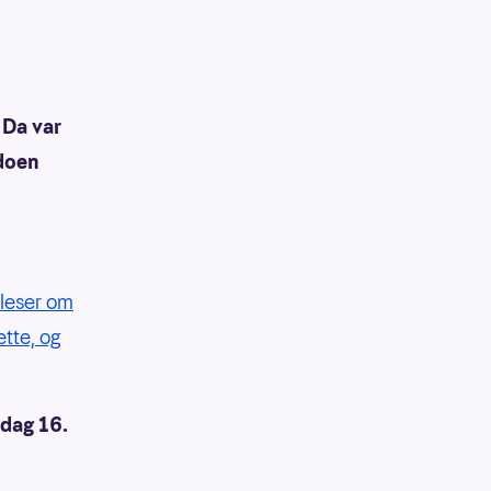
 Da var
ldoen
g leser om
ette, og
rdag 16.