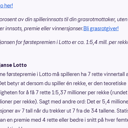
to her!
prosent av din spillerinnsats til din grasrotmottaker, uten
er innsats, premie eller vinnersjanser.
Bli grasrotgiver!
ansen for førstepremien i Lotto er ca. 1:5,4 mill. per rek
janse Lotto
ne førstepremie i Lotto må spilleren ha 7 rette vinnertall
Det betyr at dersom du spiller én rekke, er den teoretiske
gheten for å få 7 rette 1:5,37 millioner per rekke (rundet 
llioner per rekke). Sagt med andre ord: Det er 5,4 million
oner av 7 tall når du trekker ut 7 fra de 34 tallene. Statis
an en premie med 4 rette eller bedre i snitt på hver femt