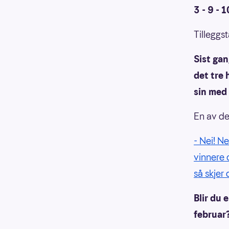
3 - 9 - 
Tilleggst
Sist gan
det tre 
sin med 
En av de
- Nei! Ne
vinnere o
så skjer 
Blir du 
februar