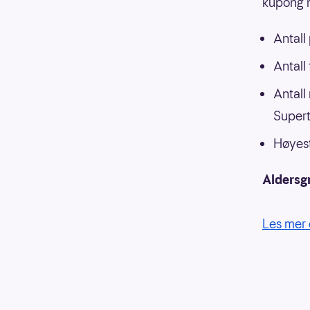
kupong m
Antall
Antall
Antall
Supert
Høyest
Aldersg
Les mer 