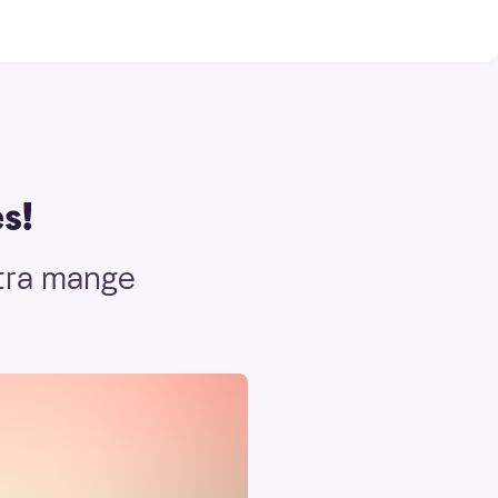
es!
stra mange