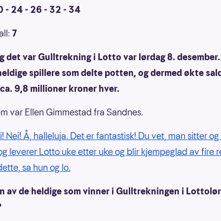
10 - 24 - 26 - 32 - 34
all:
7
g det var Gulltrekning i Lotto var lørdag 8. desember.
heldige spillere som delte potten, og dermed økte sa
ca. 9,8 millioner kroner hver.
m var Ellen Gimmestad fra Sandnes.
i! Nei! Å, halleluja. Det er fantastisk! Du vet, man sitter o
g leverer Lotto uke etter uke og blir kjempeglad av fire r
dette, sa hun og lo.
en av de heldige som vinner i Gulltrekningen i Lottolø
?