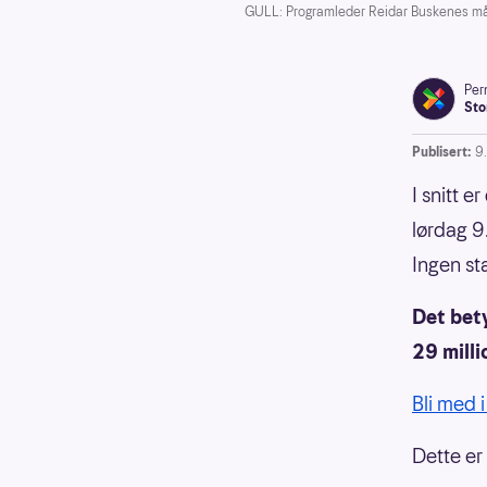
GULL: Programleder Reidar Buskenes måtte
Pern
Sto
Publisert:
9
I snitt e
lørdag 9.
Ingen st
Det bety
29 milli
Bli med i
Dette er 