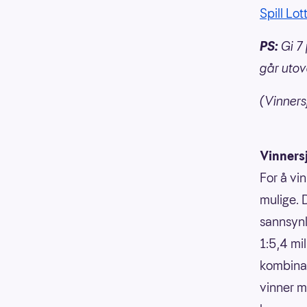
Spill Lot
PS:
Gi 7 
går utov
(Vinnersj
Vinners
For å vin
mulige. 
sannsynli
1:5,4 mi
kombinasj
vinner m