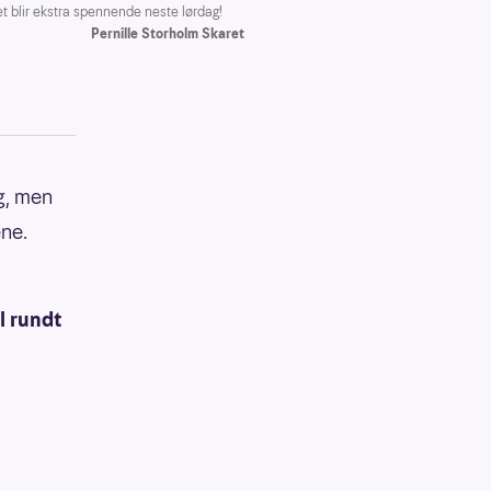
t blir ekstra spennende neste lørdag!
Pernille Storholm Skaret
ag, men
ene.
l rundt