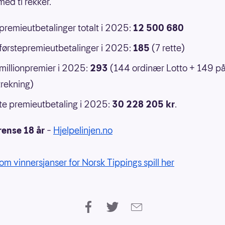
ed ti rekker.
 premieutbetalinger totalt i 2025:
12 500 680
 førstepremieutbetalinger i 2025:
185
(7 rette)
 millionpremier i 2025:
293
(144 ordinær Lotto + 149 p
rekning)
e premieutbetaling i 2025:
30 228 205 kr
.
rense 18 år
–
Hjelpelinjen.no
om vinnersjanser for Norsk Tippings spill her