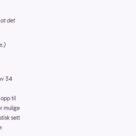
 at det
ke.)
 av 34
opp til
er mulige
tisk sett
e