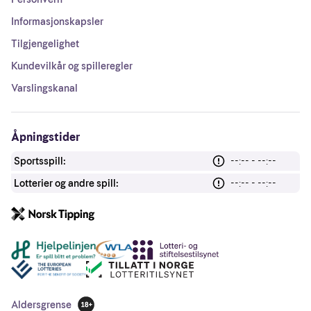
Informasjonskapsler
Tilgjengelighet
Kundevilkår og spilleregler
Varslingskanal
Åpningstider
Sportsspill:
--:-- - --:--
Lotterier og andre spill:
--:-- - --:--
Andre lenker
Aldersgrense
18 år