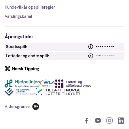
Kundevilkår og spilleregler
Varslingskanal
Åpningstider
Sportsspill:
--:-- - --:--
Lotterier og andre spill:
--:-- - --:--
Andre lenker
Aldersgrense
18 år
So