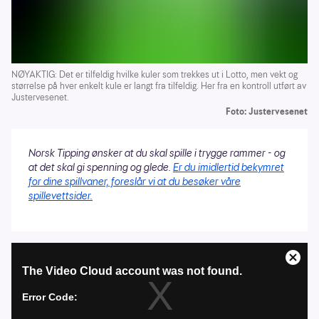
NØYAKTIG: Det er tilfeldig hvilke kuler som trekkes ut i Lotto, men vekt og
størrelse på hver enkelt kule er langt fra tilfeldig. Her fra en kontroll utført av
Justervesenet.
Foto: Justervesenet
Norsk Tipping ønsker at du skal spille i trygge rammer - og
at det skal gi spenning og glede.
Er du imidlertid bekymret
for dine spillvaner, foreslår vi at du besøker våre
spillevettsider.