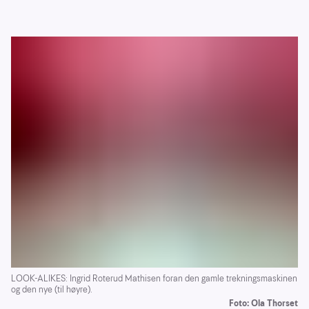
LOOK-ALIKES: Ingrid Roterud Mathisen foran den gamle trekningsmaskinen
og den nye (til høyre).
Foto: Ola Thorset