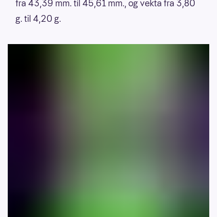
fra 43,39 mm. til 45,61 mm., og vekta fra 3,80
g. til 4,20 g.