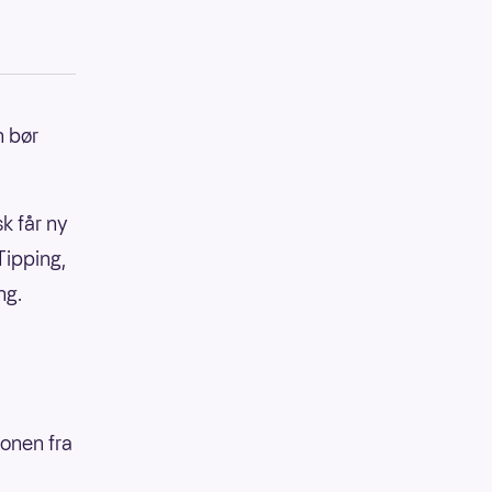
n bør
k får ny
 Tipping,
ing.
fonen fra