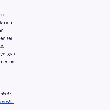
den
kke inn
nn
 en ser
ke.
synligvis
rømmen om
 skal gi
foreslår