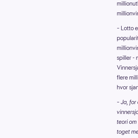
millionut
millionvi
– Lotto 
popularit
millionvi
spiller -
Vinnersj
flere mi
hvor sja
– Ja, for
vinnersj
teori om 
toget mel