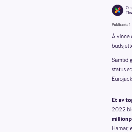
Ola
Tho
Publisert:
1
Å vinne e
budsjett
Samtidig
status so
Eurojack
Et av t
2022 ble
million
Hamar; 