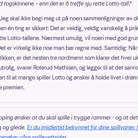
 togskinnene – enn det er å treffe sju rette Lotto-tall?
 Jeg skal ikke begi meg ut på noen sammenligninger av 
n én ting er sikkert: Det er veldig, veldig vanskelig å pri
ette Lotto-tallene. Nærmest umulig, vil noen med god gru
et er virkelig ikke noe man bør regne med. Samtidig: Når
stikken, er det nesten tre nordmenn som klarer det hver u
trolig, svarer Roterud Mathisen, og legger til at det sann
en til at mange spiller Lotto og ønsker å holde livet i d
e premien.
pping ønsker at du skal spille i trygge rammer - og at det
g og glede.
Er du imidlertid bekymret for dine spillvaner, 
besøker våre spillevettsider.