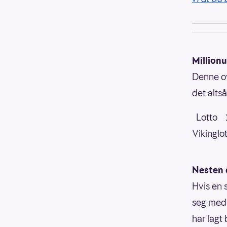
Millionu
Denne ove
det alts
Lotto 
Viking
Nesten 
Hvis en 
seg med e
har lagt 