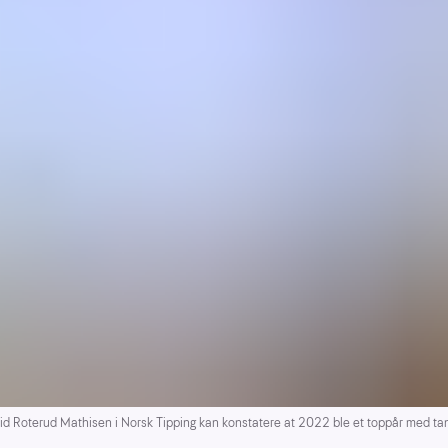
Roterud Mathisen i Norsk Tipping kan konstatere at 2022 ble et toppår med tank