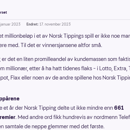
rset
. januar 2023
Endret:
17. november 2023
t millionbeløp i et av Norsk Tippings spill er ikke noe ma
ere med. Til det er vinnersjansene altfor små.
 er det en liten promilleandel av kundemassen som faktis
m millionær, etter å ha hatt tidenes flaks – i Lotto, Extra,
pot, Flax eller noen av de andre spillene hos Norsk Tipp
oppårene
 et år der Norsk Tipping delte ut ikke mindre enn
661
premier
. Med andre ord fikk hundrevis av nordmenn Tele
en samtale de neppe glemmer med det første.