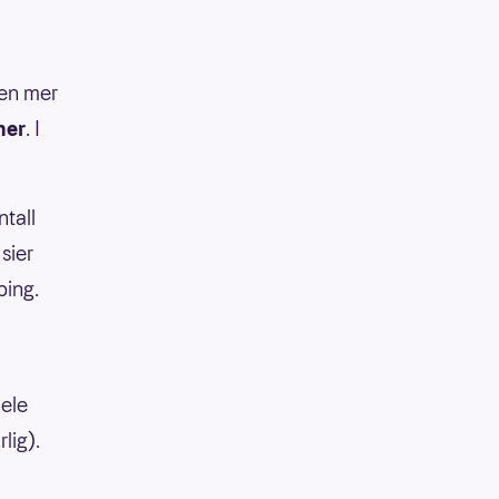
men mer
ner
. I
ntall
 sier
pping.
hele
lig).