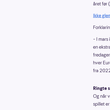
året før 
Ikke glem
Forklari
– I mars 
en ekstr
fredager.
hver Euro
fra 2022
Ringte 
Og når v
spillet 