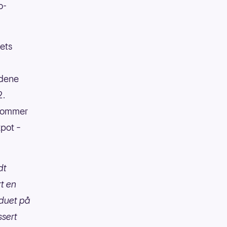
o-
lets
undene
2.
t kommer
kpot –
dt
rt en
nduet på
ssert