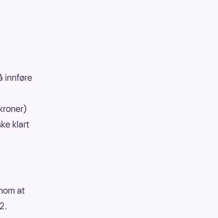
å innføre
 kroner)
ke klart
enom at
22.