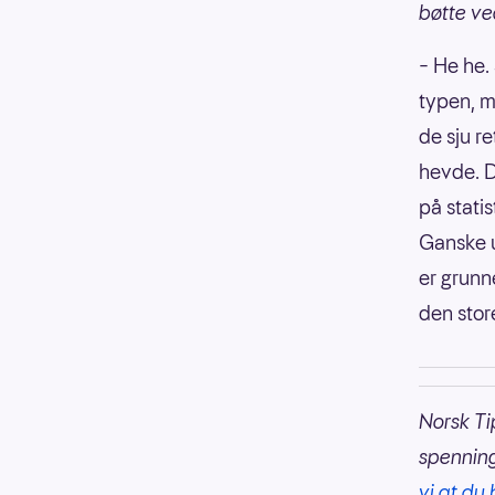
bøtte ved
– He he.
typen, me
de sju r
hevde. D
på stati
Ganske u
er grunn
den stor
Norsk Ti
spennin
vi at du 