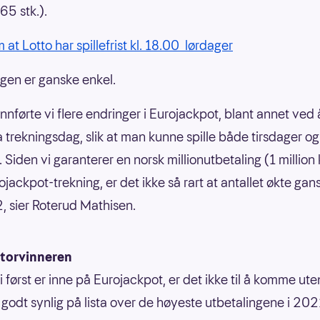
(65 stk.).
 at Lotto har spillefrist kl. 18.00 lørdager
ngen er ganske enkel.
innførte vi flere endringer i Eurojackpot, blant annet ved 
a trekningsdag, slik at man kunne spille både tirsdager og
 Siden vi garanterer en norsk millionutbetaling (1 million
jackpot-trekning, er det ikke så rart at antallet økte gans
, sier Roterud Mathisen.
storvinneren
i først er inne på Eurojackpot, er det ikke til å komme ut
er godt synlig på lista over de høyeste utbetalingene i 20