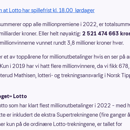
 at Lotto har spillefrist kl. 18.00 lørdager
summerer opp alle millionpremiene i 2022, er totalsum
illiarder kroner. Eller helt nøyaktig:
2 521 474 663 kro
r millionvinnerne vunnet rundt 3,8 millioner kroner hver.
r et av toppårene for millionutbetalinger hvis en ser på a
Kun i 2019 har vi hatt flere millionvinnere, da vi fikk 678,
oterud Mathisen, lotteri- og trekningsansvarlig i Norsk Ti
get» Lotto
otto som har klart flest millionutbetalinger i 2022 – med 
te er inkludert de ekstra Supertrekningene (fire ganger år
ser kun på de ordinære Lotto-trekningene, er tallet for