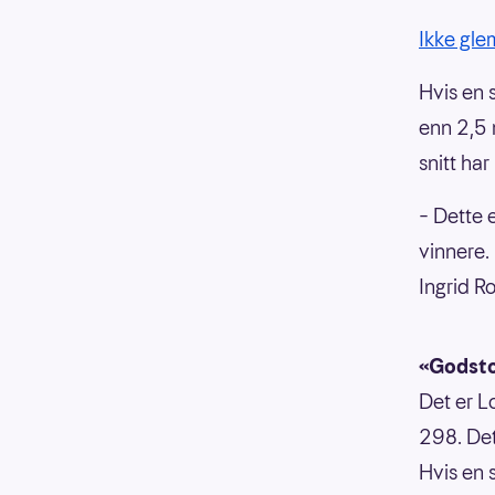
Ikke glem
Hvis en 
enn 2,5 m
snitt ha
– Dette e
vinnere. 
Ingrid R
«Godsto
Det er L
298. Det
Hvis en 