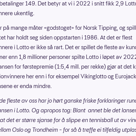
betalinger 149. Det betyr at vi i 2022 i snitt fikk 2,9 Lott
nnere ukentlig.
er på mange måter «godstoget» for Norsk Tipping, og spil
et har holdt seg siden oppstarten i 1986. At det er flest
nnere i Lotto er ikke så rart. Det er spillet de fleste av k
 mer enn 1,8 millioner personer spilte Lotto i løpet av 202
ansen for førstepremie (1:5,4 mill. per rekke) gjør at de
llionvinnere her enn i for eksempel Vikinglotto og Eurojac
nsene er enda mindre.
 de fleste av oss har jo hørt ganske friske forklaringer run
ansen i Lotto. Og apropos tog: Blant annet ble det lanse
at det er større sjanse for å slippe en tennisball ut av vi
lom Oslo og Trondheim – for så å treffe ei tilfeldig utpla