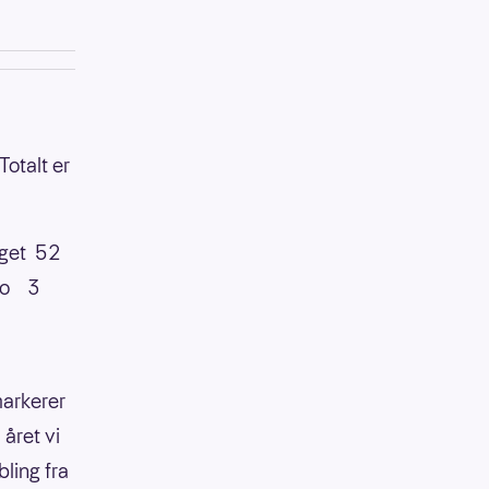
Totalt er
get 52
ino 3
markerer
 året vi
bling fra