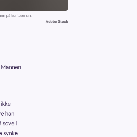
inn på kontoen sin.
Adobe Stock
e. Mannen
 ikke
ye han
å sove i
la synke