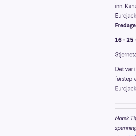
inn. Kan
Eurojack
Fredagen
16 - 25 
Stjerneta
Det var 
førstepre
Eurojack
Norsk Ti
spennin