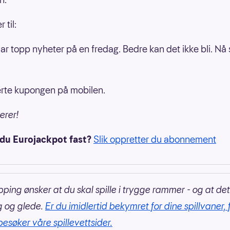
 til:
var topp nyheter på en fredag. Bedre kan det ikke bli. Nå 
erte kupongen på mobilen.
erer!
 du Eurojackpot fast?
Slik oppretter du abonnement
pping ønsker at du skal spille i trygge rammer - og at det
g og glede.
Er du imidlertid bekymret for dine spillvaner, 
besøker våre spillevettsider.