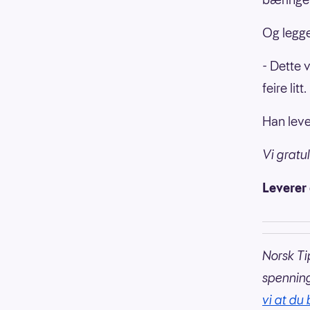
Og legger
- Dette 
feire litt.
Han lev
Vi gratul
Leverer
Norsk Ti
spennin
vi at du 