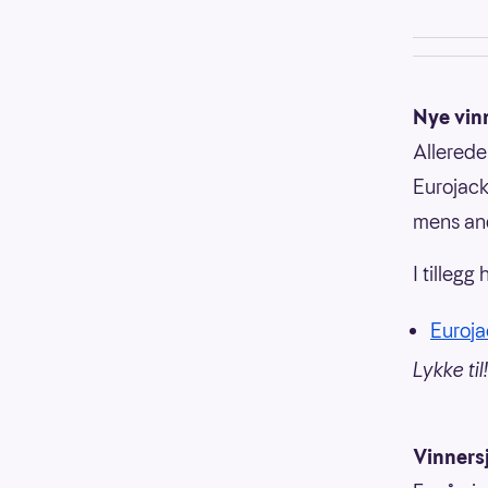
Nye vin
Allerede
Eurojack
mens and
I tillegg
Eurojac
Lykke til!
Vinners