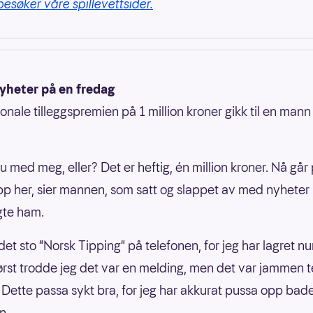
besøker våre spillevettsider.
nyheter på en fredag
onale tilleggspremien på 1 million kroner gikk til en mann 
du med meg, eller? Det er heftig, én million kroner. Nå går
pp her, sier mannen, som satt og slappet av med nyheter
ngte ham.
 det sto "Norsk Tipping" på telefonen, for jeg har lagret 
ørst trodde jeg det var en melding, men det var jammen t
. Dette passa sykt bra, for jeg har akkurat pussa opp badet
n.