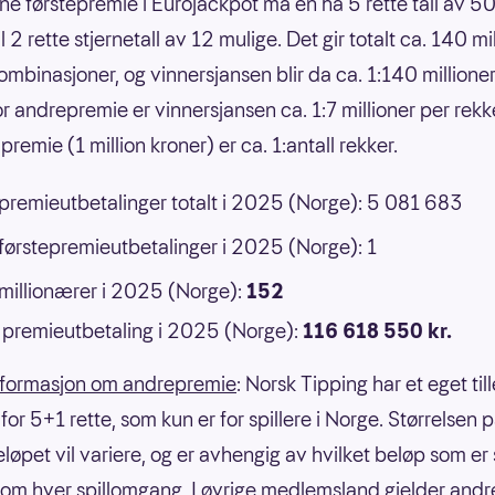
nne førstepremie i Eurojackpot må en ha 5 rette tall av 50
 til 2 rette stjernetall av 12 mulige. Det gir totalt ca. 140 mi
ombinasjoner, og vinnersjansen blir da ca. 1:140 millione
or andrepremie er vinnersjansen ca. 1:7 millioner per rek
premie (1 million kroner) er ca. 1:antall rekker.
 premieutbetalinger totalt i 2025 (Norge): 5 081 683
 førstepremieutbetalinger i 2025 (Norge): 1
 millionærer i 2025 (Norge):
152
premieutbetaling i 2025 (Norge):
116 618 550 kr.
nformasjon om andrepremie
: Norsk Tipping har et eget til
or 5+1 rette, som kun er for spillere i Norge. Størrelsen 
eløpet vil variere, og er avhengig av hvilket beløp som er
om hver spillomgang. I øvrige medlemsland gjelder andre