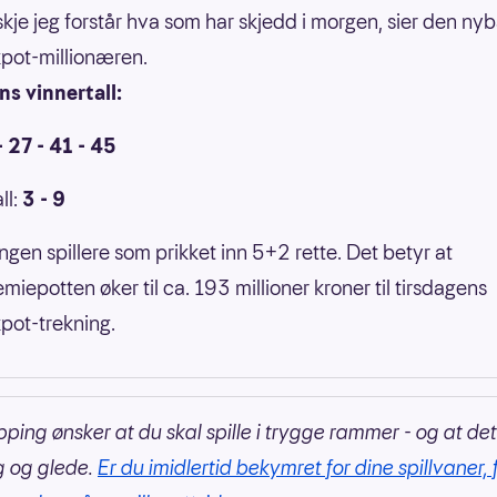
skje jeg forstår hva som har skjedd i morgen, sier den ny
pot-millionæren.
s vinnertall:
- 27 - 41 - 45
ll:
3 - 9
ingen spillere som prikket inn 5+2 rette. Det betyr at
miepotten øker til ca. 193 millioner kroner til tirsdagens
pot-trekning.
pping ønsker at du skal spille i trygge rammer - og at det
g og glede.
Er du imidlertid bekymret for dine spillvaner, 