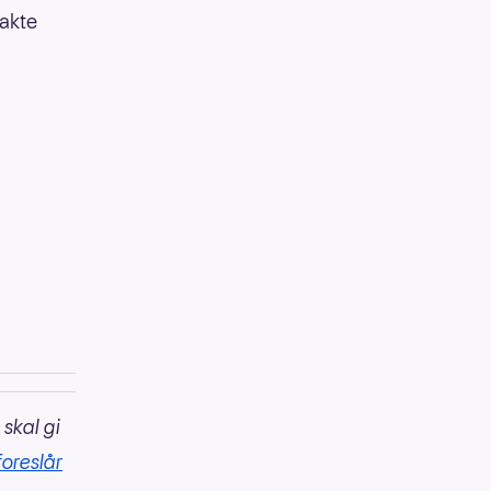
bakte
 skal gi
foreslår