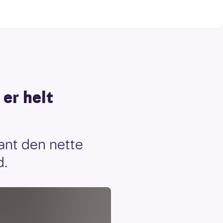
 er helt
ant den nette
d.