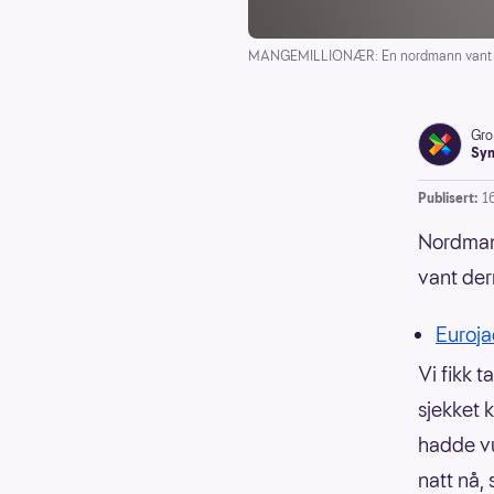
MANGEMILLIONÆR: En nordmann vant andre
Gro
Syn
Publisert:
1
Nordmann
vant de
Eurojac
Vi fikk 
sjekket 
hadde vu
natt nå,