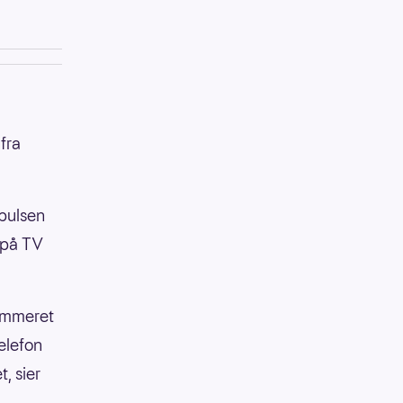
fra
 pulsen
 på TV
nummeret
elefon
, sier