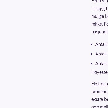
For å vi
i tillegg
mulige k
rekke. F
nasjonal 
Antall
Antall
Antall
Høyeste 
Ekstra i
premien f
ekstra b
opp mell