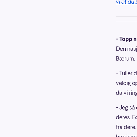
vi at du 
- Topp 
Den nasj
Bærum.
- Tuller 
veldig o
da vi ri
- Jeg så
deres. F
fra dere
bæringe