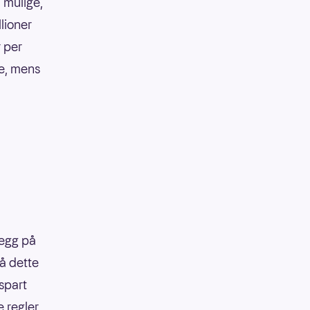
 mulige,
llioner
r per
ke, mens
legg på
på dette
 spart
 regler,