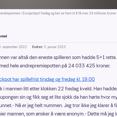
premien i Eurojackpot fredag og kan se frem til å få over 24 millioner kroner 
stad
6. september 2022
Endret:
3. januar 2023
en var altså den eneste spilleren som hadde 5+1 rett
rmed hele andrepremiepotten på 24 033 425 kroner.
kpot har spillefrist tirsdag og fredag kl. 19.00
tak i mannen litt etter klokken 22 fredag kveld. Han hadde
kupongen sin og fikk seg et lite sjokk da han hørte hvor m
nnet.- Nå er jeg helt nummen. Jeg tror ikke jeg klarer å f
 sier mannen, som ønsker å være anonym.- Dette må jeg 