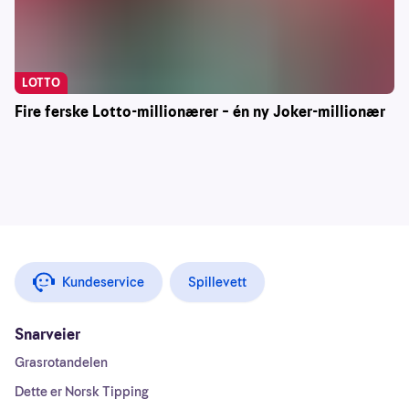
LOTTO
Fire ferske Lotto-millionærer – én ny Joker-millionær
Kundeservice
Spillevett
Snarveier
Grasrotandelen
Dette er Norsk Tipping