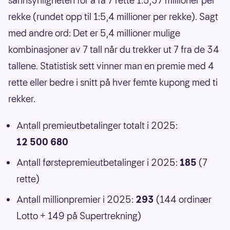
sannsynligheten for å få 7 rette 1:5,37 millioner per
rekke (rundet opp til 1:5,4 millioner per rekke). Sagt
med andre ord: Det er 5,4 millioner mulige
kombinasjoner av 7 tall når du trekker ut 7 fra de 34
tallene. Statistisk sett vinner man en premie med 4
rette eller bedre i snitt på hver femte kupong med ti
rekker.
Antall premieutbetalinger totalt i 2025:
12 500 680
Antall førstepremieutbetalinger i 2025:
185
(7
rette)
Antall millionpremier i 2025:
293
(144 ordinær
Lotto + 149 på Supertrekning)