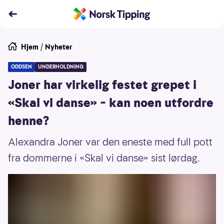
Hjem
/
Nyheter
ODDSEN
UNDERHOLDNING
Joner har virkelig festet grepet i
«Skal vi danse» – kan noen utfordre
henne?
Alexandra Joner var den eneste med full pott
fra dommerne i «Skal vi danse» sist lørdag.