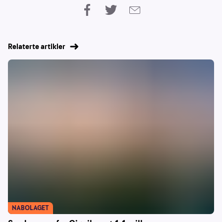
Relaterte artikler
NABOLAGET