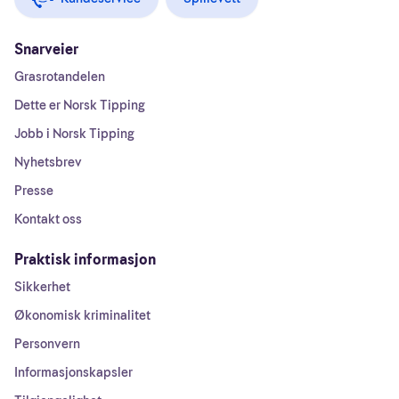
Snarveier
Grasrotandelen
Dette er Norsk Tipping
Jobb i Norsk Tipping
Nyhetsbrev
Presse
Kontakt oss
Praktisk informasjon
Sikkerhet
Økonomisk kriminalitet
Personvern
Informasjonskapsler