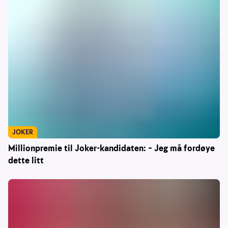
JOKER
Millionpremie til Joker-kandidaten: – Jeg må fordøye
dette litt