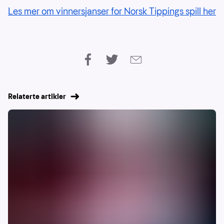
Les mer om vinnersjanser for Norsk Tippings spill her
Relaterte artikler