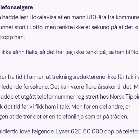
elefonselgere
hadde lest i lokalavisa at en mann i 80-åra fra kommun
nnet stort i Lotto, men tenkte ikke et sekund på at det 
ttopp han.
 ikke sånn flaks, så det har jeg ikke tenkt på, sa han til No
r fra tid til annen at trekningsredaktørene ikke får tak i
nledende forsøkene. Det kan være flere årsaker til det.
hadde et utgått telefonnummer registrert hos Norsk Tippi
k det tid før vi fikk ham i tale. Men for en del andre, er
gen at de tror det er en telefonlinja som er på tråden.
midlertid love følgende: Lyser 625 60 000 opp på telefo