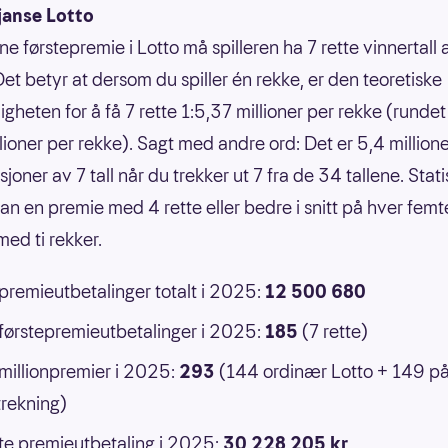
janse Lotto
ne førstepremie i Lotto må spilleren ha 7 rette vinnertall
Det betyr at dersom du spiller én rekke, er den teoretiske
gheten for å få 7 rette 1:5,37 millioner per rekke (rundet 
llioner per rekke). Sagt med andre ord: Det er 5,4 million
oner av 7 tall når du trekker ut 7 fra de 34 tallene. Statis
an en premie med 4 rette eller bedre i snitt på hver femt
ed ti rekker.
 premieutbetalinger totalt i 2025:
12 500 680
 førstepremieutbetalinger i 2025:
185
(7 rette)
 millionpremier i 2025:
293
(144 ordinær Lotto + 149 p
rekning)
e premieutbetaling i 2025:
30 228 205 kr
.