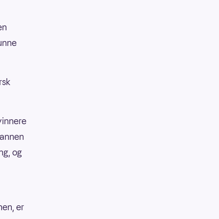
en
kunne
rsk
 vinnere
 Mannen
ng, og
nen, er