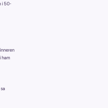
 i 50-
vinneren
 i ham
 sa