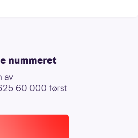
tte nummeret
n av
re 625 60 000 først