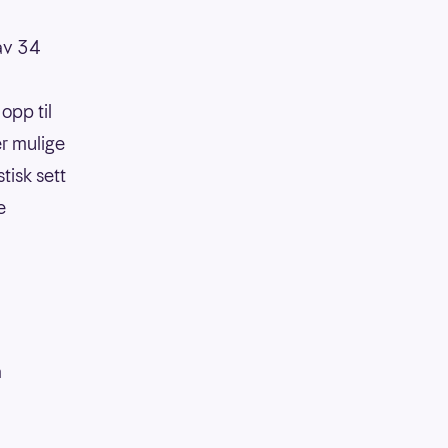
 av 34
opp til
er mulige
tisk sett
e
å