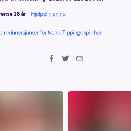
rense 18 år
–
Hjelpelinjen.no
om vinnersjanser for Norsk Tippings spill her