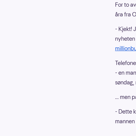
For to a
åra fra 
- Kjekt! 
nyheten
millionb
Telefone
- en mann
søndag, 
... men p
- Dette 
mannen d