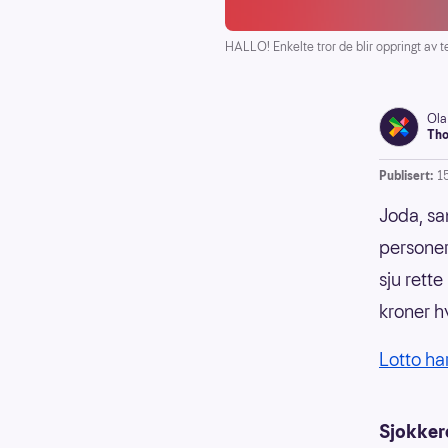
HALLO! Enkelte tror de blir oppringt av t
Ola
Tho
Publisert:
15
Joda, san
personer
sju rett
kroner h
Lotto har
Sjokker