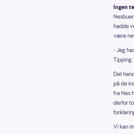
Ingen t
Nesbuen 
hadde vu
være ne
- Jeg har
Tipping.
Det hende
på de in
fra Nes 
derfor to
forklarin
Vi kan i