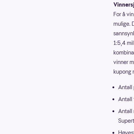
Vinners
For å vin
mulige. 
sannsynli
1:5,4 mi
kombinasj
vinner m
kupong m
Antall
Antall
Antall
Supert
Høyest