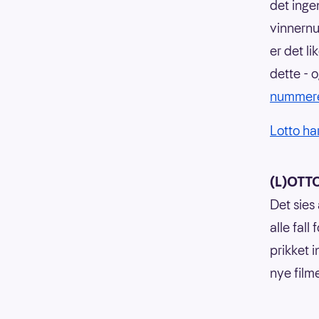
det inge
vinnernu
er det l
dette - 
nummeret
Lotto har
(L)OTTO
Det sies 
alle fal
prikket i
nye film