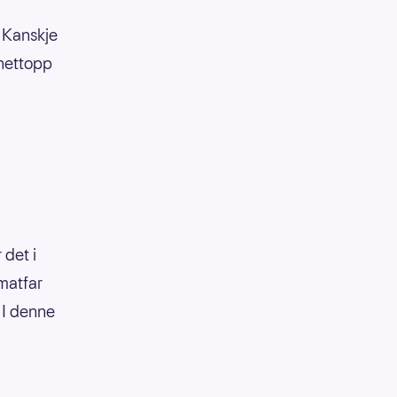
 Kanskje
 nettopp
 det i
 matfar
. I denne