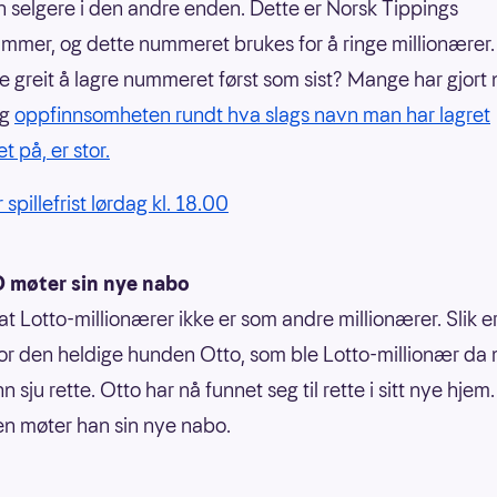
n selgere i den andre enden. Dette er Norsk Tippings
mmer, og dette nummeret brukes for å ringe millionærer.
ike greit å lagre nummeret først som sist? Mange har gjort
og
oppfinnsomheten rundt hva slags navn man har lagret
 på, er stor.
 spillefrist lørdag kl. 18.00
 møter sin nye nabo
at Lotto-millionærer ikke er som andre millionærer. Slik er
l for den heldige hunden Otto, som ble Lotto-millionær da
nn sju rette. Otto har nå funnet seg til rette i sitt nye hjem
en møter han sin nye nabo.