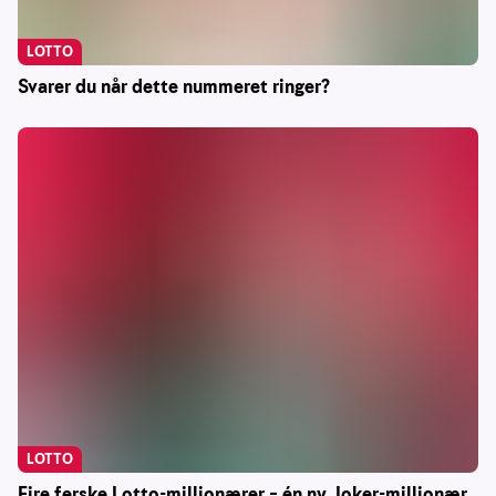
LOTTO
Svarer du når dette nummeret ringer?
LOTTO
Fire ferske Lotto-millionærer – én ny Joker-millionær