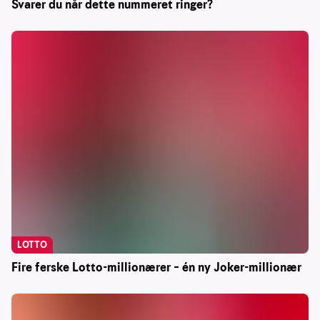
Svarer du når dette nummeret ringer?
LOTTO
Fire ferske Lotto-millionærer – én ny Joker-millionær