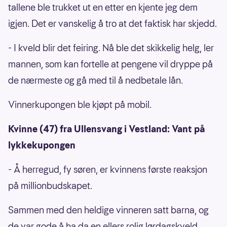
tallene ble trukket ut en etter en kjente jeg dem
igjen. Det er vanskelig å tro at det faktisk har skjedd.
- I kveld blir det feiring. Nå ble det skikkelig helg, ler
mannen, som kan fortelle at pengene vil dryppe på
de nærmeste og gå med til å nedbetale lån.
Vinnerkupongen ble kjøpt på mobil.
Kvinne (47) fra Ullensvang i Vestland: Vant på
lykkekupongen
- Å herregud, fy søren, er kvinnens første reaksjon
på millionbudskapet.
Sammen med den heldige vinneren satt barna, og
de var gode å ha da en ellers rolig lørdagskveld