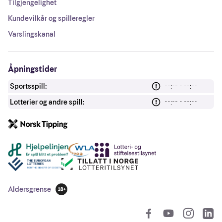
Tilgjengelighet
Kundevilkår og spilleregler
Varslingskanal
Åpningstider
Sportsspill:
--:-- - --:--
Lotterier og andre spill:
--:-- - --:--
Andre lenker
Aldersgrense
18 år