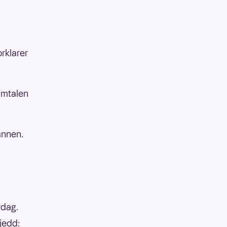
orklarer
samtalen
annen.
rdag.
jedd: