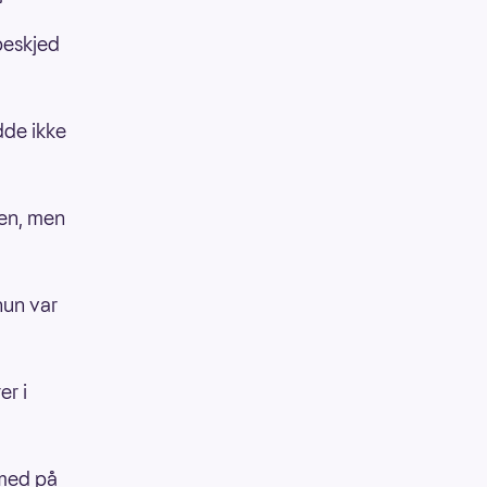
beskjed
dde ikke
gen, men
hun var
er i
 med på