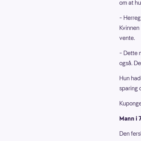
om at hu
– Herregu
Kvinnen 
vente.
– Dette m
også. De
Hun hadd
sparing o
Kupongen
Mann i 7
Den fer