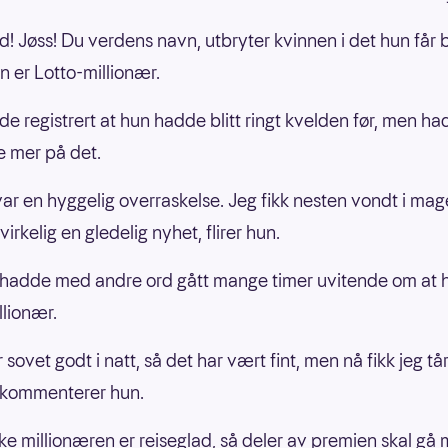
d! Jøss! Du verdens navn, utbryter kvinnen i det hun får 
n er Lotto-millionær.
e registrert at hun hadde blitt ringt kvelden før, men ha
e mer på det.
var en hyggelig overraskelse. Jeg fikk nesten vondt i ma
 virkelig en gledelig nyhet, flirer hun.
hadde med andre ord gått mange timer uvitende om at 
llionær.
 sovet godt i natt, så det har vært fint, men nå fikk jeg tår
 kommenterer hun.
ke millionæren er reiseglad, så deler av premien skal gå