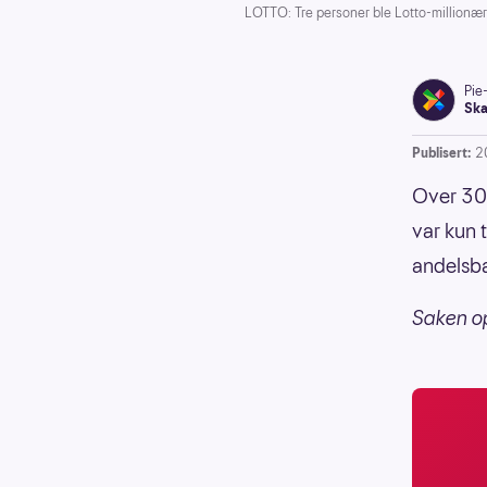
LOTTO: Tre personer ble Lotto-millionær
Pie
Ska
Publisert:
2
Over 300
var kun t
andelsba
Saken op