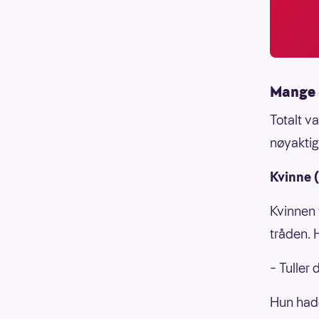
Mange 
Totalt v
nøyaktig
Kvinne 
Kvinnen 
tråden. 
– Tuller 
Hun hadd