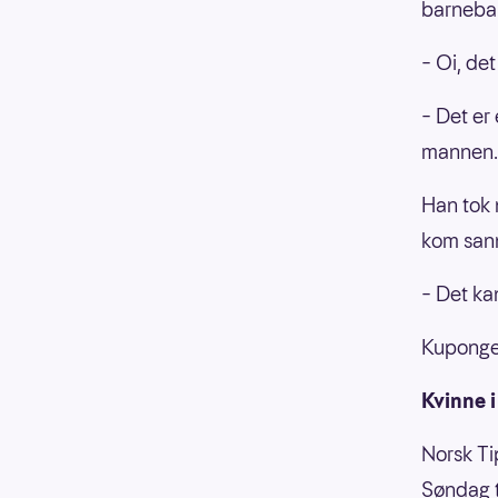
barnebar
– Oi, det
– Det er 
mannen.
Han tok n
kom san
– Det ka
Kupongen
Kvinne i
Norsk Ti
Søndag t