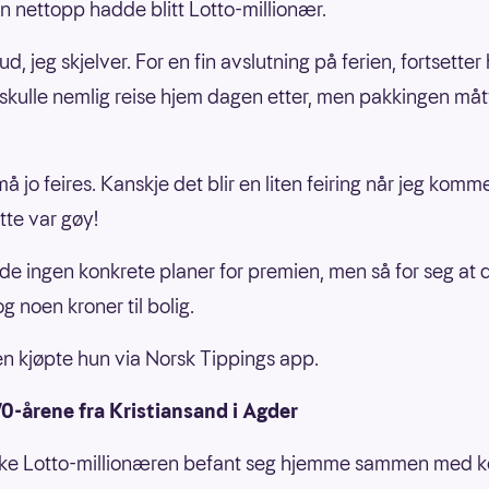
n nettopp hadde blitt Lotto-millionær.
d, jeg skjelver. For en fin avslutning på ferien, fortsetter
skulle nemlig reise hjem dagen etter, men pakkingen måt
å jo feires. Kanskje det blir en liten feiring når jeg komm
tte var gøy!
e ingen konkrete planer for premien, men så for seg at d
g noen kroner til bolig.
 kjøpte hun via Norsk Tippings app.
0-årene fra Kristiansand i Agder
ske Lotto-millionæren befant seg hjemme sammen med k