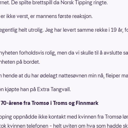
net. De spilte brettspill da Norsk Tipping ringte.
 er ikke verst, er mannens første reaksjon.
egentlig helt utrolig. Jeg har levert samme rekke i 19 år, f
yheten forholdsvis rolig, men da vi skulle til å avslutte 
nheten på bordet.
n hende at du har ødelagt nattesøvnen min nå, fleiper m
 kjøpte han på Extra Tangvall.
 70-årene fra Tromsø i Troms og Finnmark
pping oppnådde ikke kontakt med kvinnen fra Tromsø lø
ok kvinnen telefonen – helt uviten om hva som hadde sk