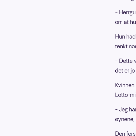
– Herrgu
om at hu
Hun hadd
tenkt no
– Dette 
det er jo
Kvinnen 
Lotto-mi
– Jeg har
øynene,
Den fers