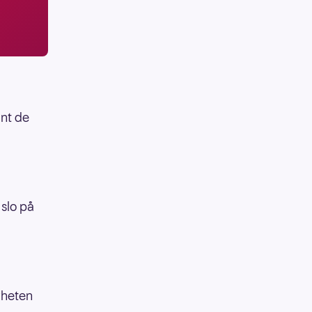
ant de
 slo på
yheten