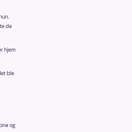
 hun.
te da
er hjem
et ble
ona og