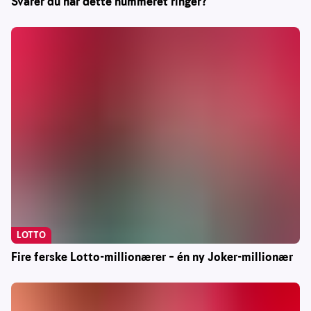
Svarer du når dette nummeret ringer?
LOTTO
Fire ferske Lotto-millionærer – én ny Joker-millionær