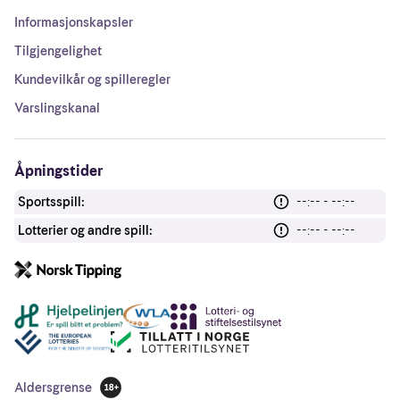
Informasjonskapsler
Tilgjengelighet
Kundevilkår og spilleregler
Varslingskanal
Åpningstider
Sportsspill:
--:-- - --:--
Lotterier og andre spill:
--:-- - --:--
Andre lenker
Aldersgrense
18 år