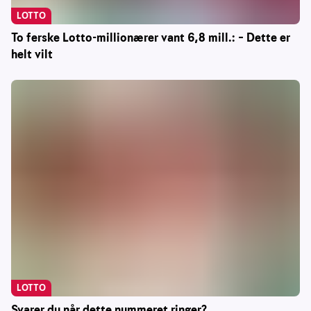
LOTTO
To ferske Lotto-millionærer vant 6,8 mill.: – Dette er
helt vilt
LOTTO
Svarer du når dette nummeret ringer?