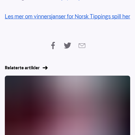
Les mer om vinnersjanser for Norsk Tippings spill her
Relaterte artikler