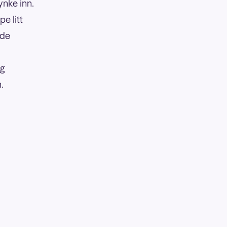
ynke inn.
e litt
åde
eg
.