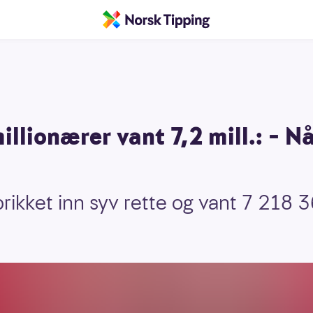
llionærer vant 7,2 mill.: – Nå
 prikket inn syv rette og vant 7 218 