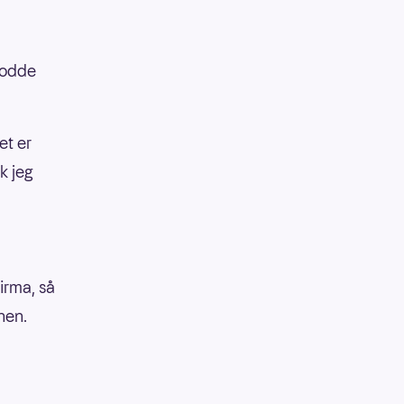
trodde
et er
k jeg
irma, så
nen.