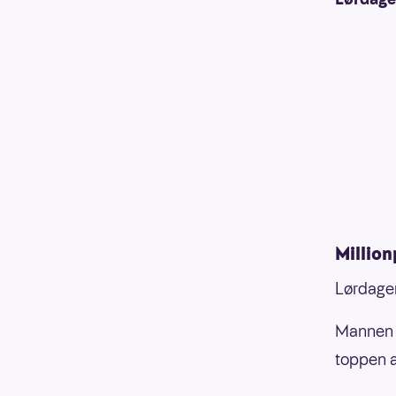
Millio
Lørdagen
Mannen 
toppen a