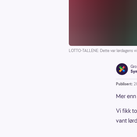
LOTTO-TALLENE: Dette var lørdagens vin
Gro
Syn
Publisert:
2
Mer enn 
Vi fikk 
vant lør