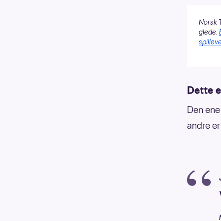
Norsk T
glede.
spilleve
Dette e
Den ene 
andre er