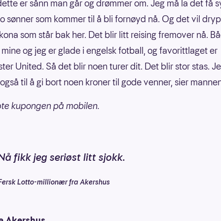
 dette er sånn man går og drømmer om. Jeg må la det få s
to sønner som kommer til å bli fornøyd nå. Og det vil drypp
kona som står bak her. Det blir litt reising fremover nå. B
ine og jeg er glade i engelsk fotball, og favorittlaget er
r United. Så det blir noen turer dit. Det blir stor stas. J
gså til å gi bort noen kroner til gode venner, sier mannen
pte kupongen på mobilen.
Nå fikk jeg seriøst litt sjokk.
Fersk Lotto-millionær fra Akershus
a Akershus