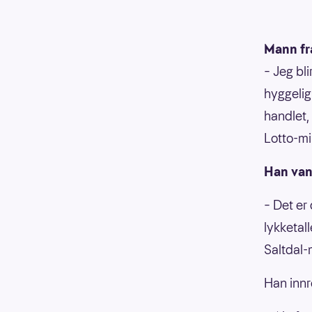
Mann fr
– Jeg bli
hyggelig
handlet,
Lotto-mi
Han vant
– Det er
lykketall
Saltdal
Han innr