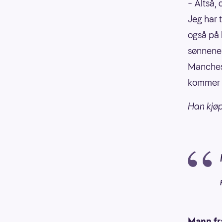
– Altså,
Jeg har 
også på 
sønnene m
Mancheste
kommer o
Han kjø
Mann fr