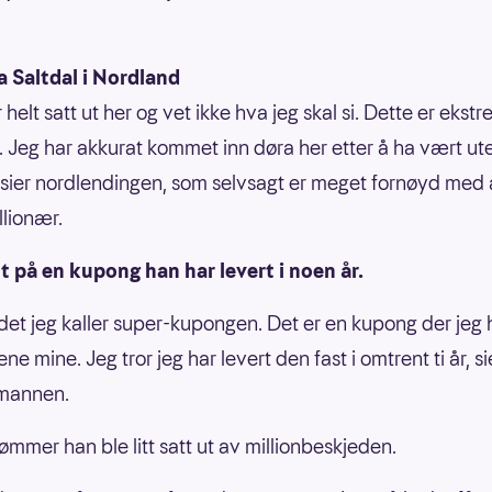
a Saltdal i Nordland
r helt satt ut her og vet ikke hva jeg skal si. Dette er ekst
. Jeg har akkurat kommet inn døra her etter å ha vært ut
 sier nordlendingen, som selvsagt er meget fornøyd med å
llionær.
 på en kupong han har levert i noen år.
 det jeg kaller super-kupongen. Det er en kupong der jeg 
ene mine. Jeg tror jeg har levert den fast i omtrent ti år, si
-mannen.
ømmer han ble litt satt ut av millionbeskjeden.