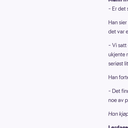
– Er det 
Han sier
det var 
– Vi satt
ukjente 
seriøst l
Han forte
– Det fi
noe av p
Han kjø
Lørdage