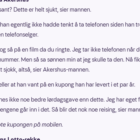
sant? Dette er helt sjukt, sier mannen.
 han egentlig ikke hadde tenkt å ta telefonen siden han 
en telefonselger.
 og så på en film da du ringte. Jeg tar ikke telefonen når d
nummer. Men så sa sønnen min at jeg skulle ta den. Nå fik
itt sjokk, altså, sier Akershus-mannen.
ller at han vant på en kupong han har levert i et par år.
nnes ikke noe bedre lørdagsgave enn dette. Jeg har eget f
engene går inn i det. Så blir det nok noe reising, sier man
pte kupongen på mobilen.
ns Lotto-rekke