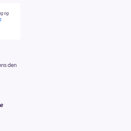
ng og
e
ens den
de