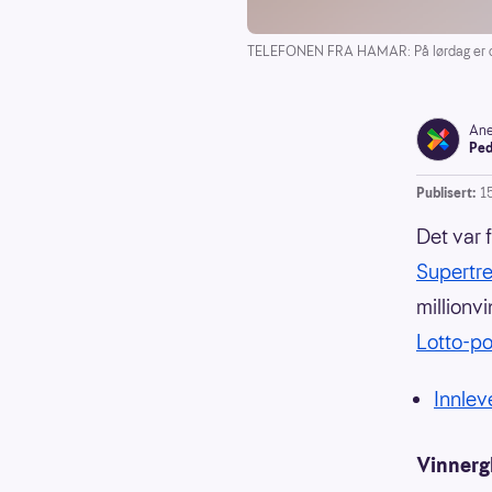
TELEFONEN FRA HAMAR: På lørdag er det d
Ane
Ped
Publisert:
1
Det var 
Supertre
millionv
Lotto-po
Innleve
Vinnerg