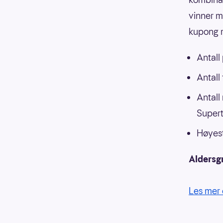
vinner m
kupong m
Antall
Antall
Antall
Supert
Høyest
Aldersg
Les mer 