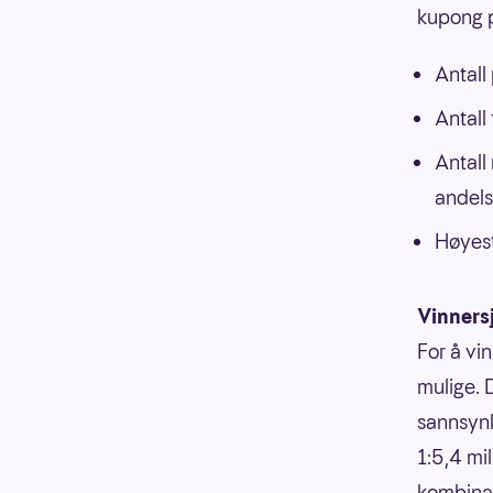
kupong p
Antall
Antall
Antall
andels
Høyest
Vinners
For å vin
mulige. 
sannsynli
1:5,4 mi
kombinasj