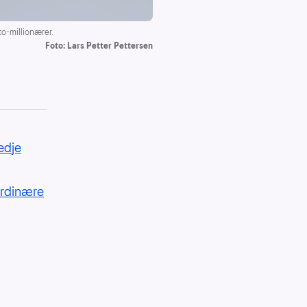
o-millionærer.
Foto: Lars Petter Pettersen
edje
 ordinære