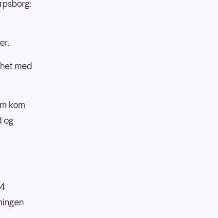
arpsborg:
er.
ikhet med
som kom
d og
14
kningen