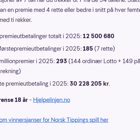
an en premie med 4 rette eller bedre i snitt på hver femt
ed ti rekker.
 premieutbetalinger totalt i 2025:
12 500 680
 førstepremieutbetalinger i 2025:
185
(7 rette)
 millionpremier i 2025:
293
(144 ordinær Lotto + 149 p
rekning)
e premieutbetaling i 2025:
30 228 205 kr
.
rense 18 år
–
Hjelpelinjen.no
om vinnersjanser for Norsk Tippings spill her