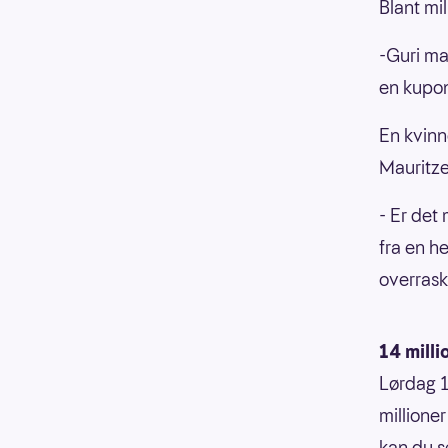
Blant mi
-Guri mal
en kupon
En kvinn
Mauritze
- Er det
fra en h
overrask
14 milli
Lørdag 1
millioner
kan du s