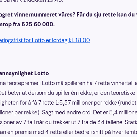
lagret vinnernummeret våres? Får du sju rette kan du
anrop fra 625 60 000.
ringsfrist for Lotto er lørdag kl. 18.00
annsynlighet Lotto
ne førstepremie i Lotto må spilleren ha 7 rette vinnertall
Det betyr at dersom du spiller én rekke, er den teoretiske
gheten for å få 7 rette 1:5,37 millioner per rekke (rundet 
llioner per rekke). Sagt med andre ord: Det er 5,4 million
oner av 7 tall når du trekker ut 7 fra de 34 tallene. Statis
an en premie med 4 rette eller bedre i snitt på hver femt