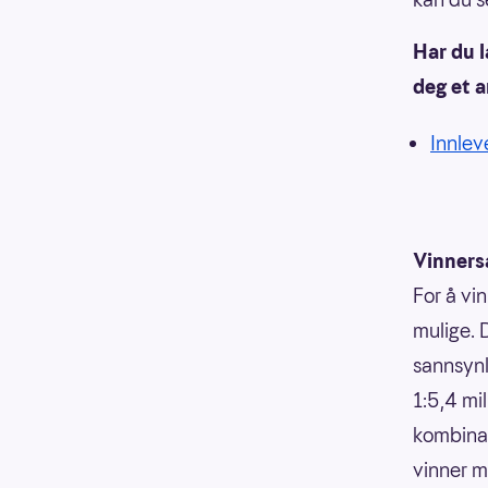
Har du 
deg et 
Innleve
Vinners
For å vin
mulige. 
sannsynli
1:5,4 mi
kombinasj
vinner m