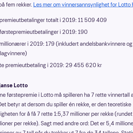
å fem rekker.
Les mer om vinnersannsynlighet for Lotto 
 premieutbetalinger totalt i 2019: 11 509 409
 førstepremieutbetalinger i 2019: 190
 millionærer i 2019: 179 (inkludert andelsbankvinnere og
lagvinnere)
e premieutbetaling i 2019: 29 455 620 kr
janse Lotto
ne førstepremie i Lotto må spilleren ha 7 rette vinnertall
Det betyr at dersom du spiller én rekke, er den teoretiske
gheten for å få 7 rette 1:5,37 millioner per rekke (rundet 
llioner per rekke). Sagt med andre ord: Det er 5,4 million
oner av 7 tall når du trekker ut 7 fra de 34 tallene. Statis