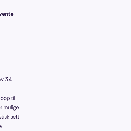
 vente
 av 34
opp til
er mulige
tisk sett
e