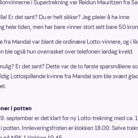
llionvinnerne i Supertrekning var Reidun Mauritzen fra S
la! Er det sant? Du er helt sikker? Jeg pleier å ha inne
g hele tiden, men har bare vinner stort sett bare 50 kron
e fra Mandal var blant de ordinære Lotto-vinnere, og i l
n ble også hun overrasket over telefonen lørdag kveld.
 mulig? Er det sant? Dette var de to første spørsmålene 
eldig Lottospillende kvinne fra Mandal som ble svært gla
et.
oner i potten
9. september er det klart for ny Lotto-trekning med ca. 
 i potten. Innleveringsfristen er klokken 18.00. Selve tre
e på NRK 1 klokken 19.45.