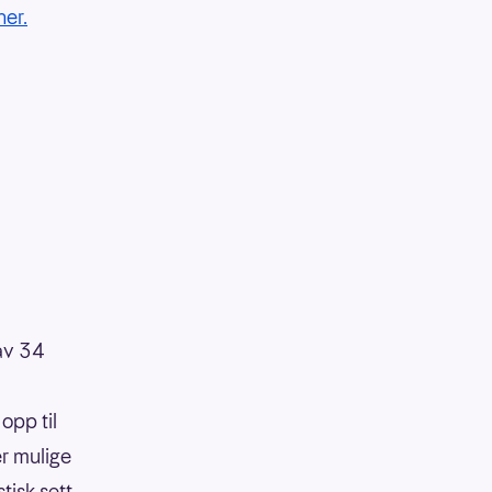
her.
 av 34
opp til
er mulige
tisk sett