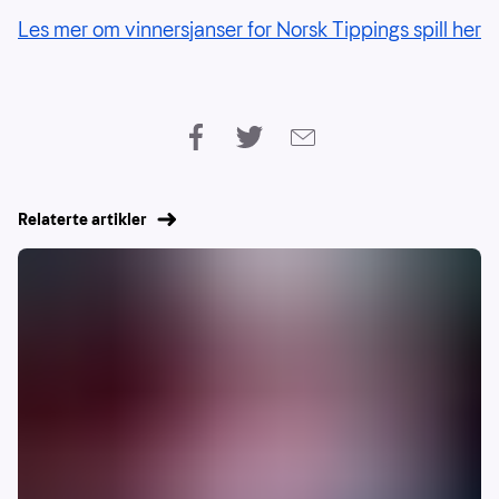
Les mer om vinnersjanser for Norsk Tippings spill her
Relaterte artikler